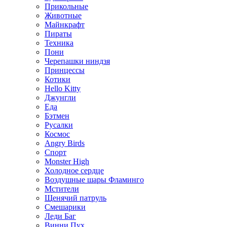
Прикольные
Животные
Майнкрафт
Пираты
Техника
Пони
Черепашки ниндзя
Принцессы
Котики
Hello Kitty
Джунгли
Еда
Бэтмен
Русалки
Космос
Angry Birds
Спорт
Monster High
Холодное сердце
Воздушные шары Фламинго
Мстители
Щенячий патруль
Смешарики
Леди Баг
Винни Пух