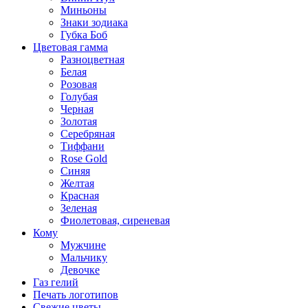
Миньоны
Знаки зодиака
Губка Боб
Цветовая гамма
Разноцветная
Белая
Розовая
Голубая
Черная
Золотая
Серебряная
Тиффани
Rose Gold
Синяя
Желтая
Красная
Зеленая
Фиолетовая, сиреневая
Кому
Мужчине
Мальчику
Девочке
Газ гелий
Печать логотипов
Свежие цветы