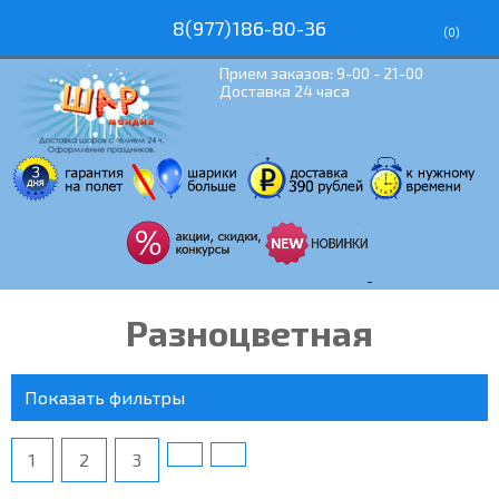
8(977)186-80-36
(
0
)
Прием заказов: 9-00 - 21-00
Доставка 24 часа
Разноцветная
Показать фильтры
1
2
3