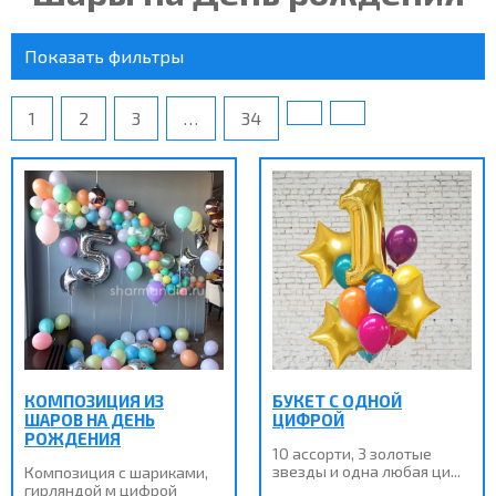
Показать фильтры
1
2
3
…
34
КОМПОЗИЦИЯ ИЗ
БУКЕТ С ОДНОЙ
ШАРОВ НА ДЕНЬ
ЦИФРОЙ
РОЖДЕНИЯ
10 ассорти, 3 золотые
звезды и одна любая ци...
Композиция с шариками,
гирляндой м цифрой