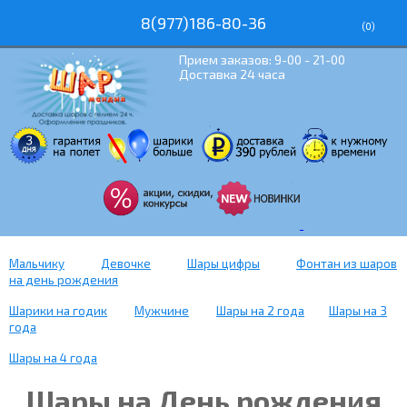
8(977)186-80-36
(
0
)
Прием заказов: 9-00 - 21-00
Доставка 24 часа
Мальчику
Девочке
Шары цифры
Фонтан из шаров
на день рождения
Шарики на годик
Мужчине
Шары на 2 года
Шары на 3
года
Шары на 4 года
Шары на День рождения