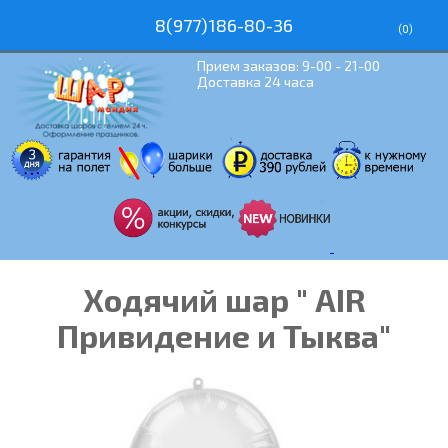
8(977)186-80-36
(
0
)
Прием заказов: 9-00 - 21-00
Доставка 24 часа
Ходячий шар " AIR
Привидение и Тыква"