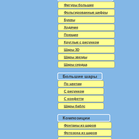
Фигуры большие
Фольгированные цифры
Буквы
Ходячие
Поющие
Круглые с рисунком
Шары 3D
Шары звезды
Шары сердца
Большие шары
По цветам
С рисунком
С конфетти
Шары баблс
Композиции
Фонтаны из шаров
Фотозона из шаров