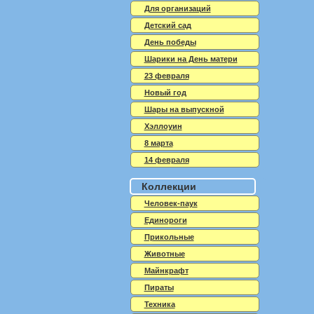
Для организаций
Детский сад
День победы
Шарики на День матери
23 февраля
Новый год
Шары на выпускной
Хэллоуин
8 марта
14 февраля
Коллекции
Человек-паук
Единороги
Прикольные
Животные
Майнкрафт
Пираты
Техника