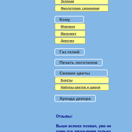
Зеленая
Фиолетовая, сиреневая
Кому
Мужчине
Мальчику
Девочке
Газ гелий
Печать логотипов
Свежие цветы
Букеты
Наборы цветов и шаров
Аренда декора
Отзывы:
Выше всяких похвал, уже не
один год заказываем только