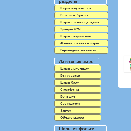
разделы
Шары под потолок
Гелиевые букеты
Шары со светодиодами
Тренды 2024
Шары с надписями
Фольгированные шары
Гирлянды и занавесы
Латексные шары
Шары с рисунком
Без рисунка
Шары Хром
C конфетти
Большие
Светящиеся
Запуск
Облако шаров
Шары из фольги