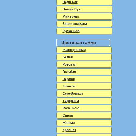
Леди Баг
Винни Пух
Миньоны
Знаки зодиака
Губка Боб
Цветовая гамма
Разноцветная
Белая
Розовая
Голубая
Черная
Золотая
Серебряная
Тиффани
Rose Gold
Синяя
Желтая
Красная