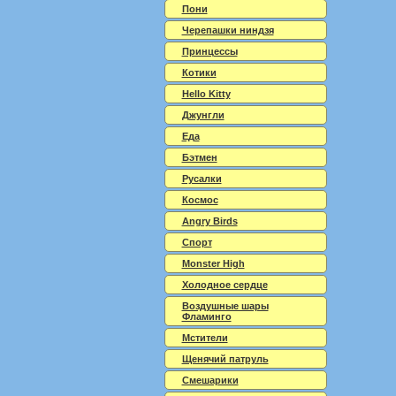
Пони
Черепашки ниндзя
Принцессы
Котики
Hello Kitty
Джунгли
Еда
Бэтмен
Русалки
Космос
Angry Birds
Спорт
Monster High
Холодное сердце
Воздушные шары
Фламинго
Мстители
Щенячий патруль
Смешарики