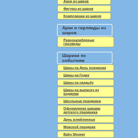
Арки из шаров
Фигуры из шаров
Композиции из шаров
Арки и гирлянды из
шаров
Разнокалиберные
гирлянды
Шарики по
событиям
Шары на День рождения
Шары на Годик
Шары на свадьбу
Шары на выписку из
роддома
Школьные праздники
Оформление шарами
детского праздника
День влюбленных
Мужской праздник
Baby Shower