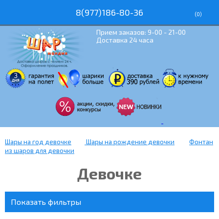
8(977)186-80-36
(
0
)
Прием заказов: 9-00 - 21-00
Доставка 24 часа
Шары на год девочке
Шары на рождение девочки
Фонтан
из шаров для девочки
Девочке
Показать фильтры