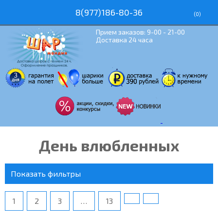
8(977)186-80-36
(
0
)
Прием заказов: 9-00 - 21-00
Доставка 24 часа
День влюбленных
Показать фильтры
1
2
3
…
13