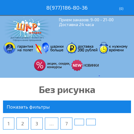
8(977)186-80-36
(
0
)
Прием заказов: 9-00 - 21-00
Доставка 24 часа
Без рисунка
Показать фильтры
1
2
3
…
7