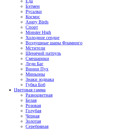
Еда
Бэтмен
Русалки
Космос
Angry Birds
Спорт
Monster High
Холодное сердце
Воздушные шары Фламинго
Мстители
Щенячий патруль
Смешарики
Леди Баг
Винни Пух
Миньоны
Знаки зодиака
Губка Боб
Цветовая гамма
Разноцветная
Белая
Розовая
Голубая
Черная
Золотая
Серебряная