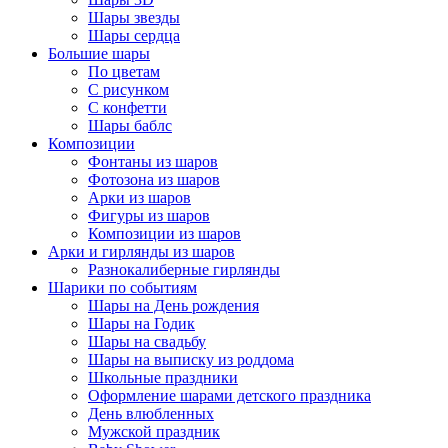
Шары звезды
Шары сердца
Большие шары
По цветам
С рисунком
С конфетти
Шары баблс
Композиции
Фонтаны из шаров
Фотозона из шаров
Арки из шаров
Фигуры из шаров
Композиции из шаров
Арки и гирлянды из шаров
Разнокалиберные гирлянды
Шарики по событиям
Шары на День рождения
Шары на Годик
Шары на свадьбу
Шары на выписку из роддома
Школьные праздники
Оформление шарами детского праздника
День влюбленных
Мужской праздник