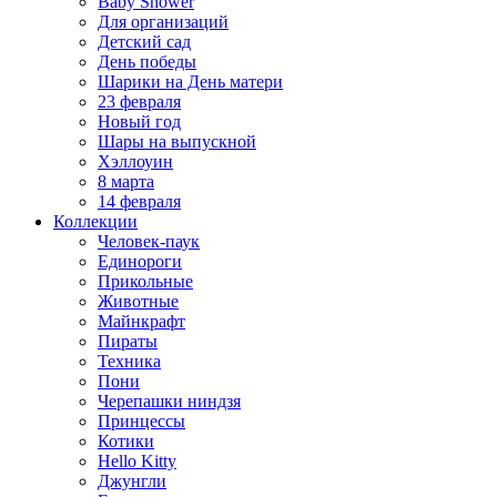
Baby Shower
Для организаций
Детский сад
День победы
Шарики на День матери
23 февраля
Новый год
Шары на выпускной
Хэллоуин
8 марта
14 февраля
Коллекции
Человек-паук
Единороги
Прикольные
Животные
Майнкрафт
Пираты
Техника
Пони
Черепашки ниндзя
Принцессы
Котики
Hello Kitty
Джунгли