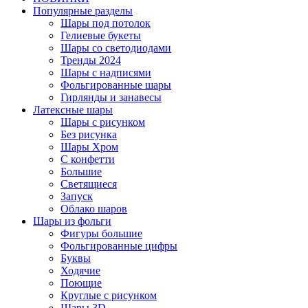
Популярные разделы
Шары под потолок
Гелиевые букеты
Шары со светодиодами
Тренды 2024
Шары с надписями
Фольгированные шары
Гирлянды и занавесы
Латексные шары
Шары с рисунком
Без рисунка
Шары Хром
C конфетти
Большие
Светящиеся
Запуск
Облако шаров
Шары из фольги
Фигуры большие
Фольгированные цифры
Буквы
Ходячие
Поющие
Круглые с рисунком
Шары 3D