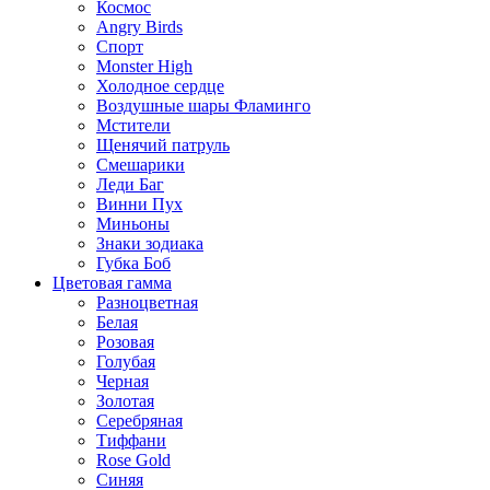
Космос
Angry Birds
Спорт
Monster High
Холодное сердце
Воздушные шары Фламинго
Мстители
Щенячий патруль
Смешарики
Леди Баг
Винни Пух
Миньоны
Знаки зодиака
Губка Боб
Цветовая гамма
Разноцветная
Белая
Розовая
Голубая
Черная
Золотая
Серебряная
Тиффани
Rose Gold
Синяя