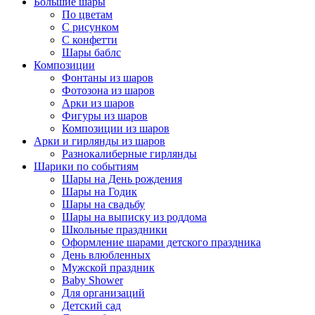
Большие шары
По цветам
С рисунком
С конфетти
Шары баблс
Композиции
Фонтаны из шаров
Фотозона из шаров
Арки из шаров
Фигуры из шаров
Композиции из шаров
Арки и гирлянды из шаров
Разнокалиберные гирлянды
Шарики по событиям
Шары на День рождения
Шары на Годик
Шары на свадьбу
Шары на выписку из роддома
Школьные праздники
Оформление шарами детского праздника
День влюбленных
Мужской праздник
Baby Shower
Для организаций
Детский сад