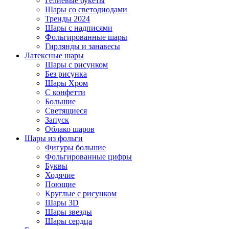
Гелиевые букеты
Шары со светодиодами
Тренды 2024
Шары с надписями
Фольгированные шары
Гирлянды и занавесы
Латексные шары
Шары с рисунком
Без рисунка
Шары Хром
C конфетти
Большие
Светящиеся
Запуск
Облако шаров
Шары из фольги
Фигуры большие
Фольгированные цифры
Буквы
Ходячие
Поющие
Круглые с рисунком
Шары 3D
Шары звезды
Шары сердца