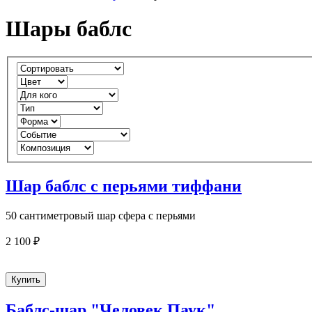
Шары баблс
Шар баблс с перьями тиффани
50 сантиметровый шар сфера с перьями
2 100 ₽
Баблс-шар "Человек Паук"