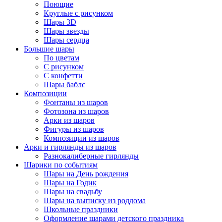
Поющие
Круглые с рисунком
Шары 3D
Шары звезды
Шары сердца
Большие шары
По цветам
С рисунком
С конфетти
Шары баблс
Композиции
Фонтаны из шаров
Фотозона из шаров
Арки из шаров
Фигуры из шаров
Композиции из шаров
Арки и гирлянды из шаров
Разнокалиберные гирлянды
Шарики по событиям
Шары на День рождения
Шары на Годик
Шары на свадьбу
Шары на выписку из роддома
Школьные праздники
Оформление шарами детского праздника