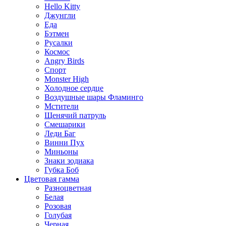
Hello Kitty
Джунгли
Еда
Бэтмен
Русалки
Космос
Angry Birds
Спорт
Monster High
Холодное сердце
Воздушные шары Фламинго
Мстители
Щенячий патруль
Смешарики
Леди Баг
Винни Пух
Миньоны
Знаки зодиака
Губка Боб
Цветовая гамма
Разноцветная
Белая
Розовая
Голубая
Черная