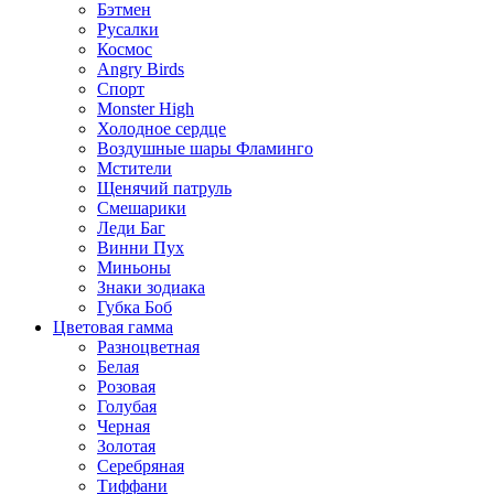
Бэтмен
Русалки
Космос
Angry Birds
Спорт
Monster High
Холодное сердце
Воздушные шары Фламинго
Мстители
Щенячий патруль
Смешарики
Леди Баг
Винни Пух
Миньоны
Знаки зодиака
Губка Боб
Цветовая гамма
Разноцветная
Белая
Розовая
Голубая
Черная
Золотая
Серебряная
Тиффани