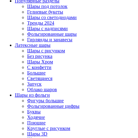
Популярные разделы
Шары под потолок
Гелиевые букеты
Шары со светодиодами
Тренды 2024
Шары с надписями
Фольгированные шары
Гирлянды и занавесы
Латексные шары
Шары с рисунком
Без рисунка
Шары Хром
C конфетти
Большие
Светящиеся
Запуск
Облако шаров
Шары из фольги
Фигуры большие
Фольгированные цифры
Буквы
Ходячие
Поющие
Круглые с рисунком
Шары 3D