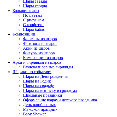
Шары звезды
Шары сердца
Большие шары
По цветам
С рисунком
С конфетти
Шары баблс
Композиции
Фонтаны из шаров
Фотозона из шаров
Арки из шаров
Фигуры из шаров
Композиции из шаров
Арки и гирлянды из шаров
Разнокалиберные гирлянды
Шарики по событиям
Шары на День рождения
Шары на Годик
Шары на свадьбу
Шары на выписку из роддома
Школьные праздники
Оформление шарами детского праздника
День влюбленных
Мужской праздник
Baby Shower