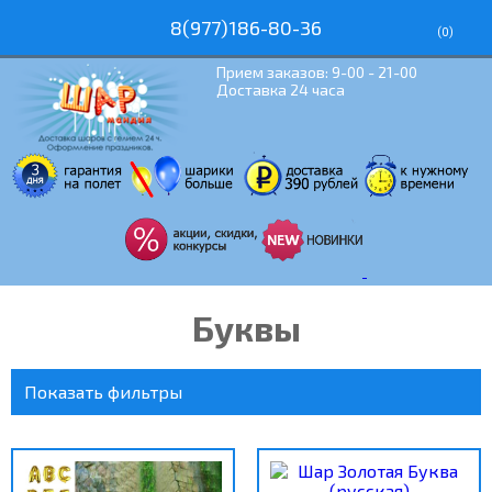
8(977)186-80-36
(
0
)
Прием заказов: 9-00 - 21-00
Доставка 24 часа
Буквы
Показать фильтры