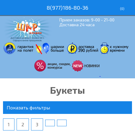
8(977)186-80-36
(
0
)
Прием заказов: 9-00 - 21-00
Доставка 24 часа
Букеты
Показать фильтры
1
2
3