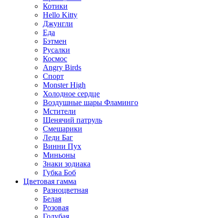
Котики
Hello Kitty
Джунгли
Еда
Бэтмен
Русалки
Космос
Angry Birds
Спорт
Monster High
Холодное сердце
Воздушные шары Фламинго
Мстители
Щенячий патруль
Смешарики
Леди Баг
Винни Пух
Миньоны
Знаки зодиака
Губка Боб
Цветовая гамма
Разноцветная
Белая
Розовая
Голубая