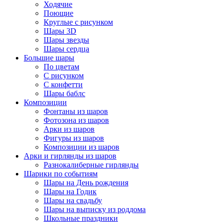
Ходячие
Поющие
Круглые с рисунком
Шары 3D
Шары звезды
Шары сердца
Большие шары
По цветам
С рисунком
С конфетти
Шары баблс
Композиции
Фонтаны из шаров
Фотозона из шаров
Арки из шаров
Фигуры из шаров
Композиции из шаров
Арки и гирлянды из шаров
Разнокалиберные гирлянды
Шарики по событиям
Шары на День рождения
Шары на Годик
Шары на свадьбу
Шары на выписку из роддома
Школьные праздники