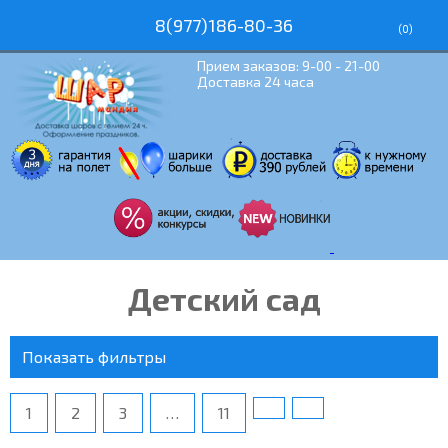
8(977)186-80-36
(
0
)
Прием заказов: 9-00 - 21-00
Доставка 24 часа
Детский сад
Показать фильтры
1
2
3
…
11