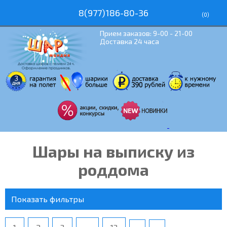
8(977)186-80-36
(
0
)
Прием заказов: 9-00 - 21-00
Доставка 24 часа
Шары на выписку из
роддома
Показать фильтры