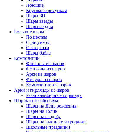
Поющие
Круглые с рисунком
Шары 3D
Шары звезды
Шары сердца
Большие шары
По цветам
С рисунком
С конфетти
Шары баблс
Композиции
Фонтаны из шаров
Фотозона из шаров
Арки из шаров
Фигуры из шаров
Композиции из шаров
Арки и гирлянды из шаров
Разнокалиберные гирлянды
Шарики по событиям
Шары на День рождения
Шары на Годик
Шары на свадьбу
Шары на выписку из роддома
Школьные праздники