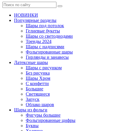
НОВИНКИ
Популярные разделы
Шары под потолок
Гелиевые букеты
Шары со светодиодами
Тренды 2024
Шары с надписями
Фольгированные шары
Гирлянды и занавесы
Латексные шары
Шары с рисунком
Без рисунка
Шары Хром
C конфетти
Большие
Светящиеся
Запуск
Облако шаров
Шары из фольги
Фигуры большие
Фольгированные цифры
Буквы
Ходячие