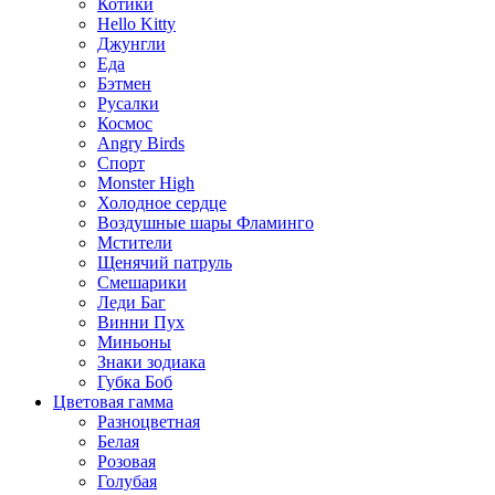
Котики
Hello Kitty
Джунгли
Еда
Бэтмен
Русалки
Космос
Angry Birds
Спорт
Monster High
Холодное сердце
Воздушные шары Фламинго
Мстители
Щенячий патруль
Смешарики
Леди Баг
Винни Пух
Миньоны
Знаки зодиака
Губка Боб
Цветовая гамма
Разноцветная
Белая
Розовая
Голубая