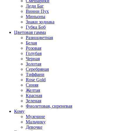
Смешарики
Леди Баг
Винни Пух
Миньоны
Знаки зодиака
Губка Боб
Цветовая гамма
Разноцветная
Белая
Розовая
Голубая
Черная
Золотая
Серебряная
Тиффани
Rose Gold
Синяя
Желтая
Красная
Зеленая
Фиолетовая, сиреневая
Кому
Мужчине
Мальчику
Девочке