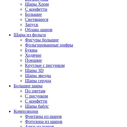
Шары Хром
C конфетти
Большие
Светящиеся
Запуск
Облако шаров
Шары из фольги
Фигуры большие
Фольгированные цифры
Буквы
Ходячие
Поющие
Круглые с рисунком
Шары 3D
Шары звезды
Шары сердца
Большие шары
По цветам
С рисунком
С конфетти
Шары баблс
Композиции
Фонтаны из шаров
Фотозона из шаров
Арки из шаров