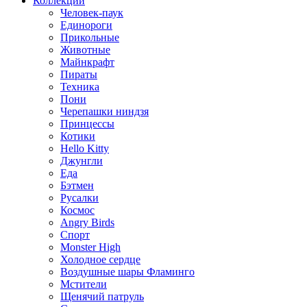
Коллекции
Человек-паук
Единороги
Прикольные
Животные
Майнкрафт
Пираты
Техника
Пони
Черепашки ниндзя
Принцессы
Котики
Hello Kitty
Джунгли
Еда
Бэтмен
Русалки
Космос
Angry Birds
Спорт
Monster High
Холодное сердце
Воздушные шары Фламинго
Мстители
Щенячий патруль