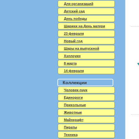
Для организаций
Детский сад
День победы
Шарики на День матери
23 февраля
Новый год
Шары на выпускной
Хэллоуин
8 марта
14 февраля
Коллекции
Человек-паук
Единороги
Прикольные
Животные
Майнкрафт
Пираты
Техника