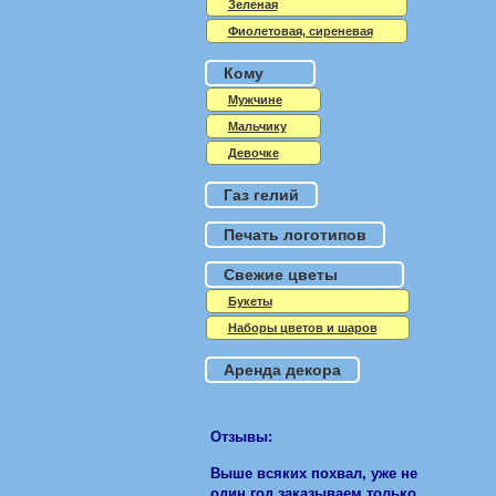
Зеленая
Фиолетовая, сиреневая
Кому
Мужчине
Мальчику
Девочке
Газ гелий
Печать логотипов
Свежие цветы
Букеты
Наборы цветов и шаров
Аренда декора
Отзывы:
Выше всяких похвал, уже не
один год заказываем только