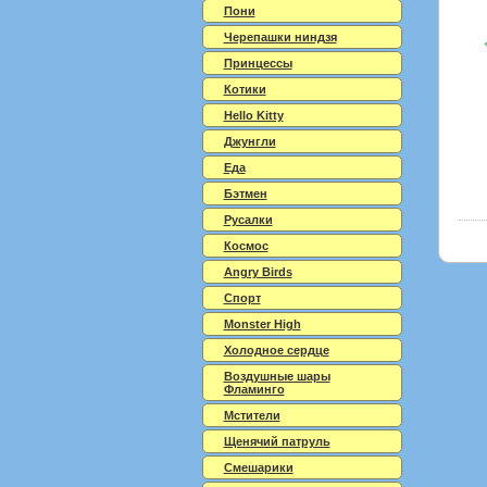
Пони
Черепашки ниндзя
Принцессы
Котики
Hello Kitty
Джунгли
Еда
Бэтмен
Русалки
Космос
Angry Birds
Спорт
Monster High
Холодное сердце
Воздушные шары
Фламинго
Мстители
Щенячий патруль
Смешарики