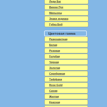
Леди Баг
Винни Пух
Миньоны
Знаки зодиака
Губка Боб
Цветовая гамма
Разноцветная
Белая
Розовая
Голубая
Черная
Золотая
Серебряная
Тиффани
Rose Gold
Синяя
Желтая
Красная