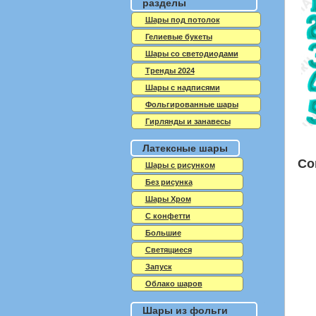
разделы
Шары под потолок
Гелиевые букеты
Шары со светодиодами
Тренды 2024
Шары с надписями
Фольгированные шары
Гирлянды и занавесы
Латексные шары
Со
Шары с рисунком
Без рисунка
Шары Хром
C конфетти
Большие
Светящиеся
Запуск
Облако шаров
Шары из фольги