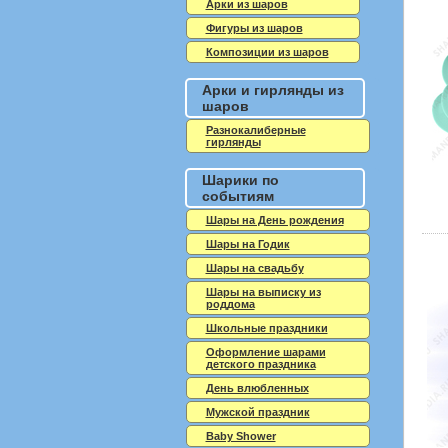
Арки из шаров
Фигуры из шаров
Композиции из шаров
Арки и гирлянды из
шаров
Разнокалиберные
гирлянды
Шарики по
событиям
Шары на День рождения
Шары на Годик
Шары на свадьбу
Шары на выписку из
роддома
Школьные праздники
Оформление шарами
детского праздника
День влюбленных
Мужской праздник
Baby Shower