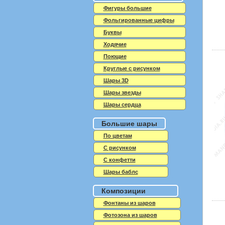
Фигуры большие
Фольгированные цифры
Буквы
Ходячие
Поющие
Круглые с рисунком
Шары 3D
Шары звезды
Шары сердца
Большие шары
По цветам
С рисунком
С конфетти
Шары баблс
Композиции
Фонтаны из шаров
Фотозона из шаров