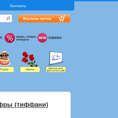
Контакты
Корзина пуста
фры (тиффани)