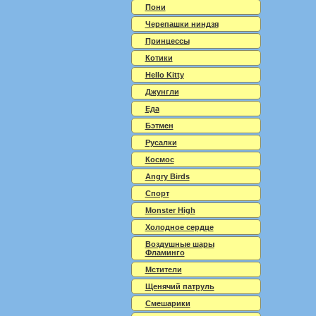
Пони
Черепашки ниндзя
Принцессы
Котики
Hello Kitty
Джунгли
Еда
Бэтмен
Русалки
Космос
Angry Birds
Спорт
Monster High
Холодное сердце
Воздушные шары
Фламинго
Мстители
Щенячий патруль
Смешарики