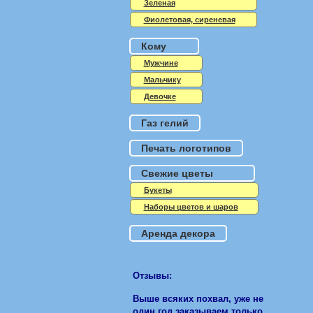
Зеленая
Фиолетовая, сиреневая
Кому
Мужчине
Мальчику
Девочке
Газ гелий
Печать логотипов
Свежие цветы
Букеты
Наборы цветов и шаров
Аренда декора
Отзывы:
Выше всяких похвал, уже не
один год заказываем только