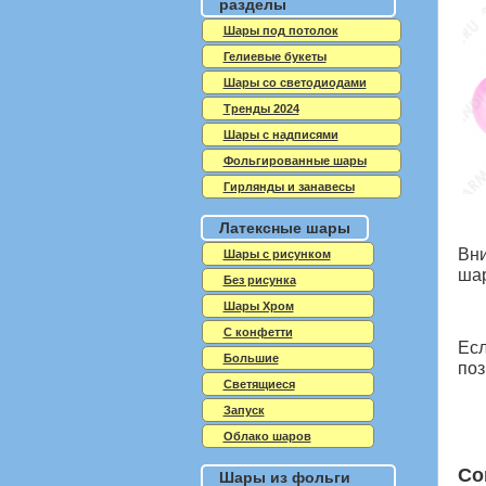
разделы
Шары под потолок
Гелиевые букеты
Шары со светодиодами
Тренды 2024
Шары с надписями
Фольгированные шары
Гирлянды и занавесы
Латексные шары
Вни
Шары с рисунком
шар
Без рисунка
Шары Хром
C конфетти
Есл
Большие
по
Светящиеся
Запуск
Облако шаров
Со
Шары из фольги