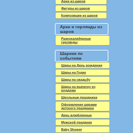
Арки из шаров
Фигуры из шаров
Композиции из шаров
Арки и гирлянды из
шаров
Разнокалиберные
гирлянды
Шарики по
событиям
Шары на День рождения
Шары на Годик
Шары на свадьбу
Шары на выписку из
роддома
Школьные праздники
Оформление шарами
детского праздника
День влюбленных
Мужской праздник
Baby Shower