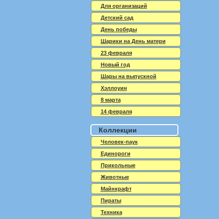
Для организаций
Детский сад
День победы
Шарики на День матери
23 февраля
Новый год
Шары на выпускной
Хэллоуин
8 марта
14 февраля
Коллекции
Человек-паук
Единороги
Прикольные
Животные
Майнкрафт
Пираты
Техника