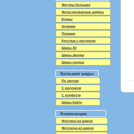
Фигуры большие
Фольгированные цифры
Буквы
Ходячие
Поющие
Круглые с рисунком
Шары 3D
Шары звезды
Шары сердца
Большие шары
По цветам
С рисунком
С конфетти
Шары баблс
Композиции
Фонтаны из шаров
Фотозона из шаров