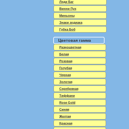
Леди Баг
Винни Пух
Миньоны
Знаки зодиака
Губка Боб
Цветовая гамма
Разноцветная
Белая
Розовая
Голубая
Черная
Золотая
Серебряная
Тиффани
Rose Gold
Синяя
Желтая
Красная