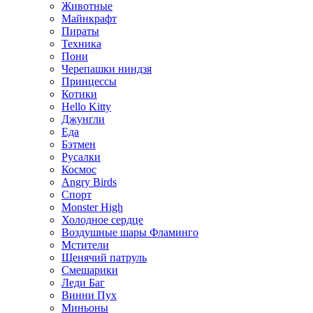
Животные
Майнкрафт
Пираты
Техника
Пони
Черепашки ниндзя
Принцессы
Котики
Hello Kitty
Джунгли
Еда
Бэтмен
Русалки
Космос
Angry Birds
Спорт
Monster High
Холодное сердце
Воздушные шары Фламинго
Мстители
Щенячий патруль
Смешарики
Леди Баг
Винни Пух
Миньоны