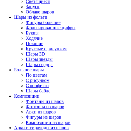
Светящиеся
Запуск
Облако шаров
Шары из фольги
Фигуры большие
Фольгированные цифры
Буквы
Ходячие
Поющие
Круглые с рисунком
Шары 3D
Шары звезды
Шары сердца
Большие шары
По цветам
С рисунком
С конфетти
Шары баблс
Композиции
Фонтаны из шаров
Фотозона из шаров
Арки из шаров
Фигуры из шаров
Композиции из шаров
Арки и гирлянды из шаров