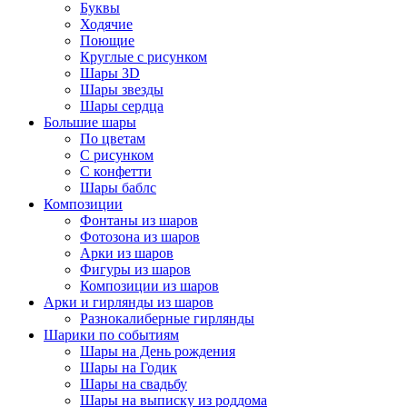
Буквы
Ходячие
Поющие
Круглые с рисунком
Шары 3D
Шары звезды
Шары сердца
Большие шары
По цветам
С рисунком
С конфетти
Шары баблс
Композиции
Фонтаны из шаров
Фотозона из шаров
Арки из шаров
Фигуры из шаров
Композиции из шаров
Арки и гирлянды из шаров
Разнокалиберные гирлянды
Шарики по событиям
Шары на День рождения
Шары на Годик
Шары на свадьбу
Шары на выписку из роддома