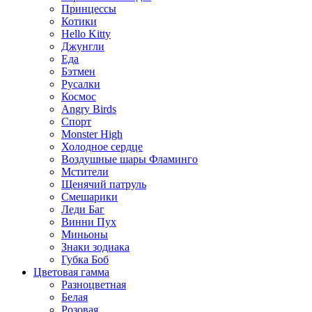
Принцессы
Котики
Hello Kitty
Джунгли
Еда
Бэтмен
Русалки
Космос
Angry Birds
Спорт
Monster High
Холодное сердце
Воздушные шары Фламинго
Мстители
Щенячий патруль
Смешарики
Леди Баг
Винни Пух
Миньоны
Знаки зодиака
Губка Боб
Цветовая гамма
Разноцветная
Белая
Розовая