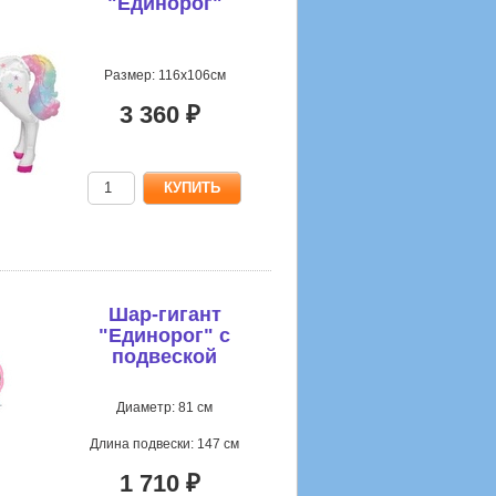
"Единорог"
Размер: 116х106см
3 360 ₽
Шар-гигант
"Единорог" с
подвеской
Диаметр: 81 см
Длина подвески: 147 см
1 710 ₽