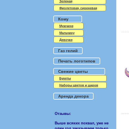
Зеленая
Фиолетовая, сиреневая
Кому
Мужчине
Мальчику
Девочке
Газ гелий
Печать логотипов
Свежие цветы
Букеты
Наборы цветов и шаров
Аренда декора
Отзывы:
Выше всяких похвал, уже не
один год заказываем только