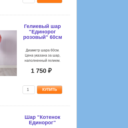
Гелиевый шар
"Единорог
розовый" 60см
Диаметр шара 60см.
Цена указана за шар,
наполненный гелием.
1 750 ₽
Шар "Котенок
Единорог"