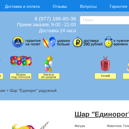
Доставка и оплата
Отзывы
Вопросы
Гарантия
8 (977) 186-80-36
Прием заказов: 9-00 - 21-00
Доставка 24 часа
шие
>
Шар "Единорог" радужный
Шар "Единорог
Фигура
Животное, Гол