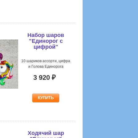
Набор шаров
"Единорог с
цифрой"
разноцв.
10 шариков ассорти, цифра
и Голова Единорога
3 920 ₽
Ходячий шар