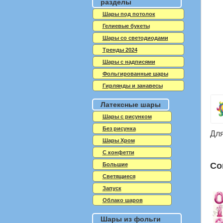
разделы
Шары под потолок
Гелиевые букеты
Шары со светодиодами
Тренды 2024
Шары с надписями
Фольгированные шары
Гирлянды и занавесы
Латексные шары
Шары с рисунком
Без рисунка
Для
Шары Хром
C конфетти
Со
Большие
Светящиеся
Запуск
Облако шаров
Шары из фольги