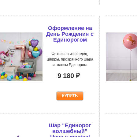
Оформление на
День Рождения с
Единорогом
Фотозона из сердец,
цифры, прозрачного шара
и головы Единорога
9 180 ₽
Шар "Единорог
волшебный"
Have a magical