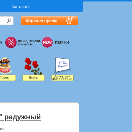
Контакты
Корзина пуста
" радужный
ова