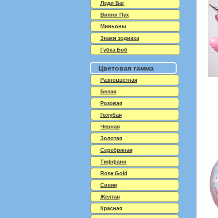
Леди Баг
Винни Пух
Миньоны
Знаки зодиака
Губка Боб
Цветовая гамма
Разноцветная
Белая
Розовая
Голубая
Черная
Золотая
Серебряная
Тиффани
Rose Gold
Синяя
Желтая
Красная