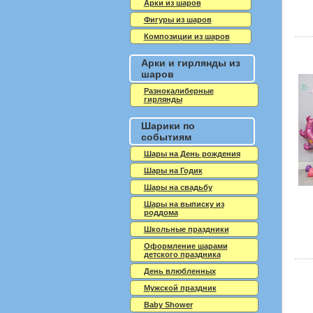
Арки из шаров
Фигуры из шаров
Композиции из шаров
Арки и гирлянды из
шаров
Разнокалиберные
гирлянды
Шарики по
событиям
Шары на День рождения
Шары на Годик
Шары на свадьбу
Шары на выписку из
роддома
Школьные праздники
Оформление шарами
детского праздника
День влюбленных
Мужской праздник
Baby Shower