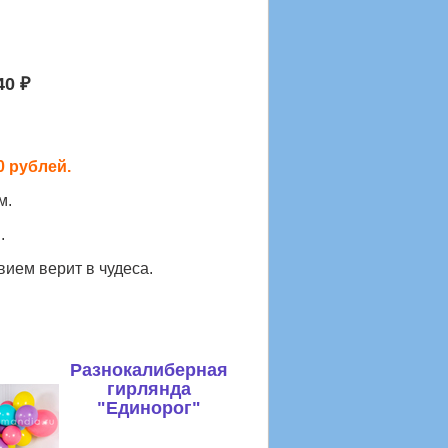
40 ₽
0 рублей.
м.
.
твием верит в чудеса.
Разнокалиберная
гирлянда
"Единорог"