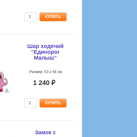
Шар ходячий
"Единорог
Малыш"
Размер: 53 х 56 см
1 240 ₽
Замок с