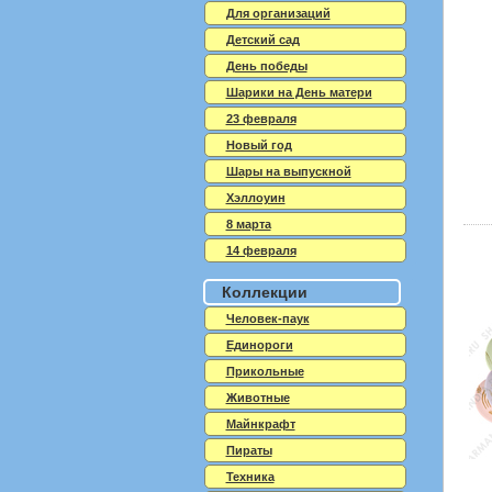
Для организаций
Детский сад
День победы
Шарики на День матери
23 февраля
Новый год
Шары на выпускной
Хэллоуин
8 марта
14 февраля
Коллекции
Человек-паук
Единороги
Прикольные
Животные
Майнкрафт
Пираты
Техника