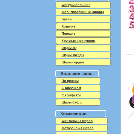
Фигуры большие
Фольгированные цифры
Буквы
Ходячие
Поющие
Круглые с рисунком
Шары 3D
Шары звезды
Шары сердца
Большие шары
По цветам
С рисунком
С конфетти
Шары баблс
Композиции
Фонтаны из шаров
Фотозона из шаров