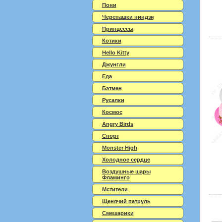
Пони
Черепашки ниндзя
Принцессы
Котики
Hello Kitty
Джунгли
Еда
Бэтмен
Русалки
Космос
Angry Birds
Спорт
Monster High
Холодное сердце
Воздушные шары
Фламинго
Мстители
Щенячий патруль
Смешарики