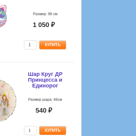
Размер: 96 см
1 050 ₽
Шар Круг ДР
Принцесса и
Единорог
Размер шара: 46см
540 ₽