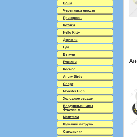
Пони
Черепашки ниндзя
Принцессы
Котики
Hello Kitty
Джунгли
Еда
Бэтмен
Ан
Русалки
Космос
Angry Birds
Спорт
Monster High
Холодное сердце
Воздушные шары
Фламинго
Мстители
Щенячий патруль
Смешарики