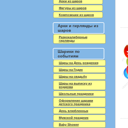
Арки из шаров
Фигуры из шаров
Композиции из шаров
Арки и гирлянды из
шаров
Разнокалиберные
гирлянды
Шарики по
событиям
Шары на День рождения
Шары на Годик
Шары на свадьбу
Шары на выписку из
роддома
Школьные праздники
Оформление шарами
детского праздника
День влюбленных
Мужской праздник
Baby Shower