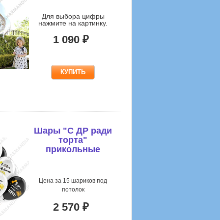
Для выбора цифры
нажмите на картинку.
1 090 ₽
Шары "С ДР ради
торта"
прикольные
Цена за 15 шариков под
потолок
2 570 ₽