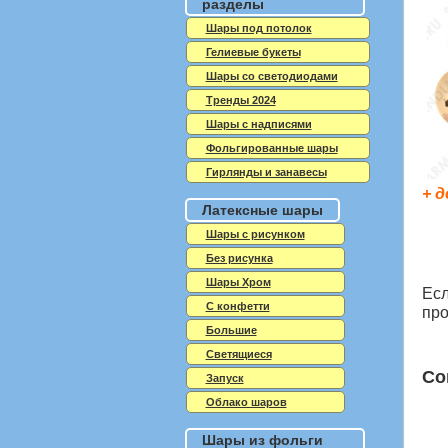
разделы
Шары под потолок
Гелиевые букеты
Шары со светодиодами
Тренды 2024
Шары с надписями
Фольгированные шары
Гирлянды и занавесы
+ д
Латексные шары
Шары с рисунком
Без рисунка
Шары Хром
Есл
C конфетти
про
Большие
Светящиеся
Со
Запуск
Облако шаров
Шары из фольги