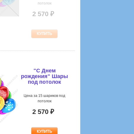
потолок
2 570 ₽
"С Днем
рождения" Шары
под потолок
ассорти
Цена за 15 шариков под
потолок
2 570 ₽