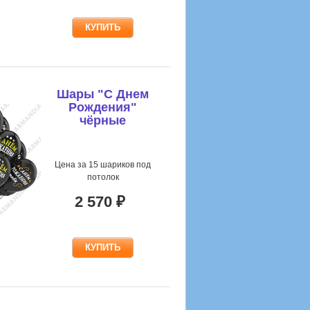
Шары "С Днем
Рождения"
чёрные
Цена за 15 шариков под
потолок
2 570 ₽