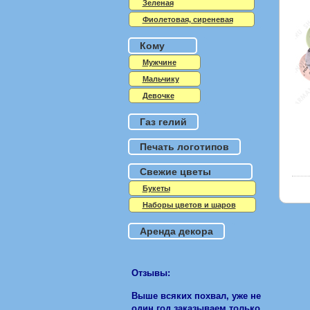
Зеленая
Фиолетовая, сиреневая
Кому
Мужчине
Мальчику
Девочке
Газ гелий
Печать логотипов
Свежие цветы
Букеты
Наборы цветов и шаров
Аренда декора
Отзывы:
Выше всяких похвал, уже не
один год заказываем только