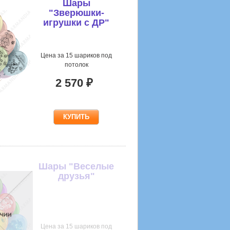
Шары
"Зверюшки-
игрушки с ДР"
Цена за 15 шариков под
потолок
2 570 ₽
Шары "Веселые
друзья"
Цена за 15 шариков под