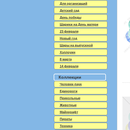
Для организаций
Детский сад
День победы
Шарики на День матери
23 февраля
Новый год
Шары на выпускной
Хэллоуин
8 марта
14 февраля
Коллекции
Человек-паук
Единороги
Прикольные
Животные
Майнкрафт
Пираты
Техника