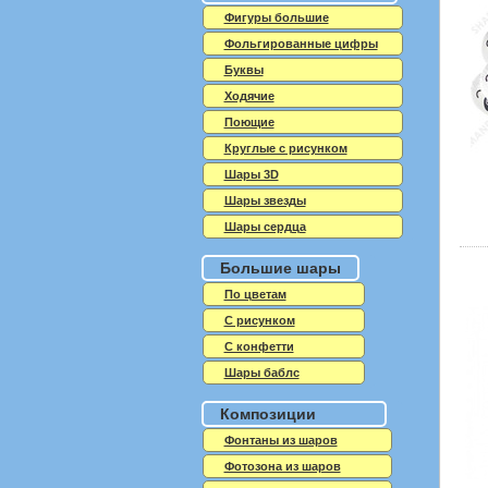
Фигуры большие
Фольгированные цифры
Буквы
Ходячие
Поющие
Круглые с рисунком
Шары 3D
Шары звезды
Шары сердца
Большие шары
По цветам
С рисунком
С конфетти
Шары баблс
Композиции
Фонтаны из шаров
Фотозона из шаров