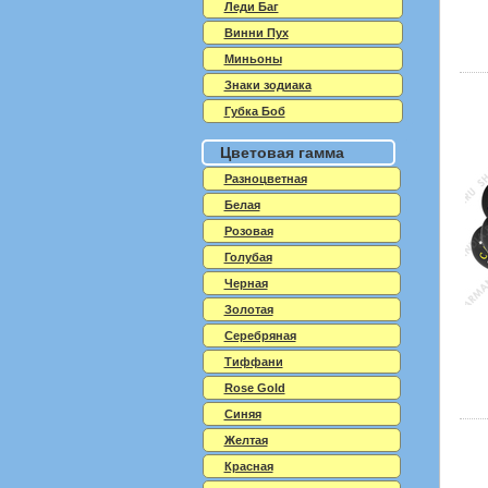
Леди Баг
Винни Пух
Миньоны
Знаки зодиака
Губка Боб
Цветовая гамма
Разноцветная
Белая
Розовая
Голубая
Черная
Золотая
Серебряная
Тиффани
Rose Gold
Синяя
Желтая
Красная