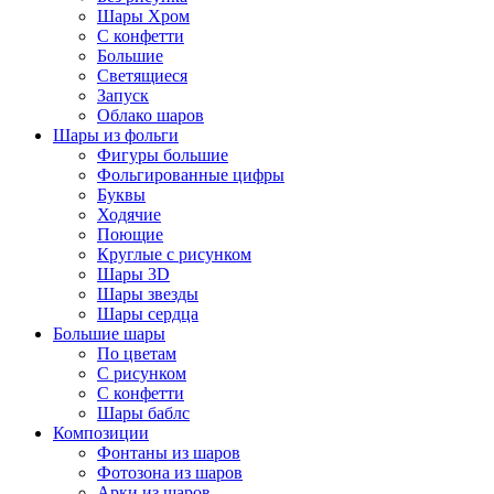
Шары Хром
C конфетти
Большие
Светящиеся
Запуск
Облако шаров
Шары из фольги
Фигуры большие
Фольгированные цифры
Буквы
Ходячие
Поющие
Круглые с рисунком
Шары 3D
Шары звезды
Шары сердца
Большие шары
По цветам
С рисунком
С конфетти
Шары баблс
Композиции
Фонтаны из шаров
Фотозона из шаров
Арки из шаров