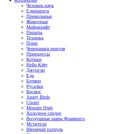
Коллекции
Человек-паук
Единороги
Прикольные
Животные
Майнкрафт
Пираты
Техника
Пони
Черепашки ниндзя
Принцессы
Котики
Hello Kitty
Джунгли
Еда
Бэтмен
Русалки
Космос
Angry Birds
Спорт
Monster High
Холодное сердце
Воздушные шары Фламинго
Мстители
Щенячий патруль