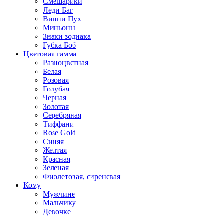
Смешарики
Леди Баг
Винни Пух
Миньоны
Знаки зодиака
Губка Боб
Цветовая гамма
Разноцветная
Белая
Розовая
Голубая
Черная
Золотая
Серебряная
Тиффани
Rose Gold
Синяя
Желтая
Красная
Зеленая
Фиолетовая, сиреневая
Кому
Мужчине
Мальчику
Девочке