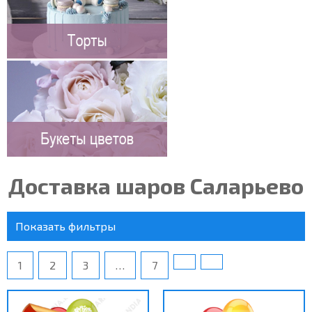
Доставка шаров Саларьево
Показать фильтры
1
2
3
…
7