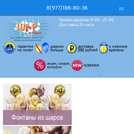
8(977)186-80-36
(
0
)
Прием заказов: 9-00 - 21-00
Доставка 24 часа