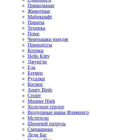
Прикольные
Животные
Майнкрафт
Пираты
Техника
Пони
Черепашки ниндзя
Принцессы
Котики
Hello Kitty
Джунгли
Еда
Бэтмен
Русалки
Космос
Angry Birds
Спорт
Monster High
Холодное сердце
Воздушные шары Фламинго
Мстители
Щенячий патруль
Смешарики
Леди Баг