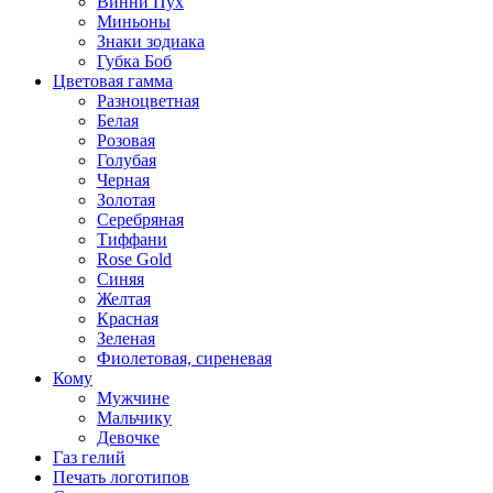
Винни Пух
Миньоны
Знаки зодиака
Губка Боб
Цветовая гамма
Разноцветная
Белая
Розовая
Голубая
Черная
Золотая
Серебряная
Тиффани
Rose Gold
Синяя
Желтая
Красная
Зеленая
Фиолетовая, сиреневая
Кому
Мужчине
Мальчику
Девочке
Газ гелий
Печать логотипов