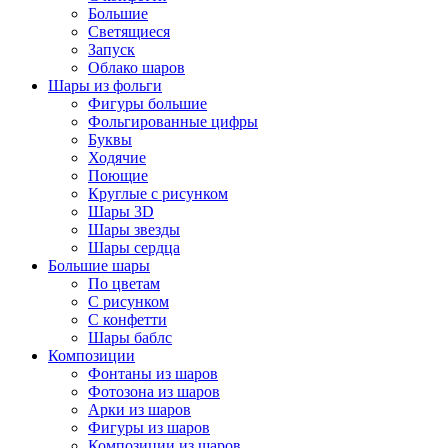
Большие
Светящиеся
Запуск
Облако шаров
Шары из фольги
Фигуры большие
Фольгированные цифры
Буквы
Ходячие
Поющие
Круглые с рисунком
Шары 3D
Шары звезды
Шары сердца
Большие шары
По цветам
С рисунком
С конфетти
Шары баблс
Композиции
Фонтаны из шаров
Фотозона из шаров
Арки из шаров
Фигуры из шаров
Композиции из шаров