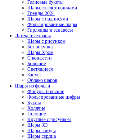
Гелиевые букеты
Шары со светодиодами
Тренды 2024
Шары с надписями
Фольгированные шары
Гирлянды и занавесы
Латексные шары
Шары с рисунком
Без рисунка
Шары Хром
C конфетти
Большие
Светящиеся
Запуск
Облако шаров
Шары из фольги
Фигуры большие
Фольгированные цифры
Буквы
Ходячие
Поющие
Круглые с рисунком
Шары 3D
Шары звезды
Шары сердца