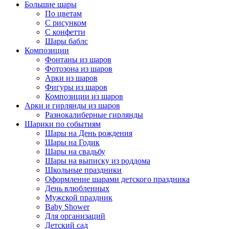
Большие шары
По цветам
С рисунком
С конфетти
Шары баблс
Композиции
Фонтаны из шаров
Фотозона из шаров
Арки из шаров
Фигуры из шаров
Композиции из шаров
Арки и гирлянды из шаров
Разнокалиберные гирлянды
Шарики по событиям
Шары на День рождения
Шары на Годик
Шары на свадьбу
Шары на выписку из роддома
Школьные праздники
Оформление шарами детского праздника
День влюбленных
Мужской праздник
Baby Shower
Для организаций
Детский сад