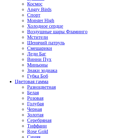
Космос
Angry Birds
Спорт
Monster High
Холодное сердце
Воздушные шары Фламинго
Мстители
Щенячий патруль
Смешарики
Леди Баг
Винни Пух
Миньоны
Знаки зодиака
Губка Боб
Цветовая гамма
Разноцветная
Белая
Розовая
Голубая
Черная
Золотая
Серебряная
Тиффани
Rose Gold
Синяя