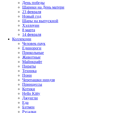
День победы
Шарики на День матери
23 февраля
Новый год
Шары на выпускной
Хэллоуин
8 марта
14 февраля
Коллекции
Человек-паук
Единороги
Прикольные
Животные
Майнкрафт
Пираты
Техника
Пони
Черепашки ниндзя
Принцессы
Котики
Hello Kitty
Джунгли
Еда
Бэтмен
Русалки