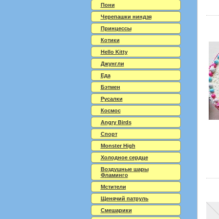
Пони
Черепашки ниндзя
Принцессы
Котики
Hello Kitty
Джунгли
Еда
Бэтмен
Русалки
Космос
Angry Birds
Спорт
Monster High
Холодное сердце
Воздушные шары
Фламинго
Мстители
Щенячий патруль
Смешарики