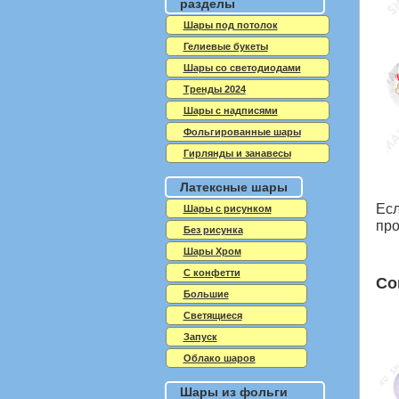
разделы
Шары под потолок
Гелиевые букеты
Шары со светодиодами
Тренды 2024
Шары с надписями
Фольгированные шары
Гирлянды и занавесы
Латексные шары
Есл
Шары с рисунком
про
Без рисунка
Шары Хром
C конфетти
Со
Большие
Светящиеся
Запуск
Облако шаров
Шары из фольги