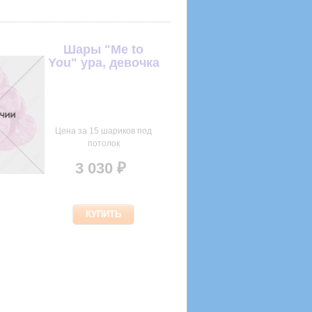
Шары "Me to
You" ура, девочка
Цена за 15 шариков под
потолок
3 030 ₽