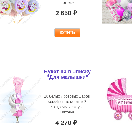
потолок
2 650 ₽
Букет на выписку
"Для малышки"
10 белых и розовых шаров,
серебряные месяц и 2
звездочки и фигура
Пяточка
4 270 ₽