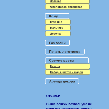
Зеленая
Фиолетовая, сиреневая
Кому
Мужчине
Мальчику
Девочке
Газ гелий
Печать логотипов
Свежие цветы
Букеты
Наборы цветов и шаров
Аренда декора
Отзывы:
Выше всяких похвал, уже не
один год заказываем только