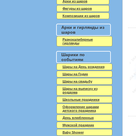
Арки из шаров
Фигуры из шаров
Композиции из шаров
Арки и гирлянды из
шаров
Разнокалиберные
гирлянды
Шарики по
событиям
Шары на День рождения
Шары на Годик
Шары на свадьбу
Шары на выписку из
роддома
Школьные праздники
Оформление шарами
детского праздника
День влюбленных
Мужской праздник
Baby Shower