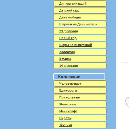
Для организаций
Детский сад
День победы
Шарики на День матери
23 февраля
Новый год
Шары на выпускной
Хэллоуин
8 марта
14 февраля
Коллекции
Человек-паук
Единороги
Прикольные
Животные
Майнкрафт
Пираты
Техника