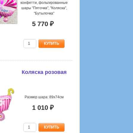
конфетти, фольгированные
шары "Пяточка", "Коляска",
"Бутылочка"
5 770 ₽
Коляска розовая
Размер шара: 89х74см
1 010 ₽