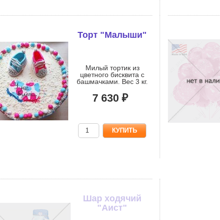
Торт "Малыши"
Милый тортик из
цветного бисквита с
башмачками. Вес 3 кг.
7 630 ₽
Шар ходячий
"Аист"