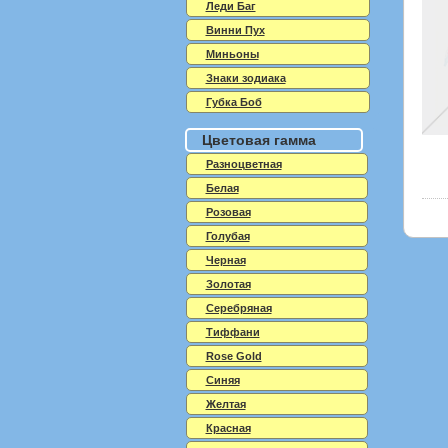
Леди Баг
Винни Пух
Миньоны
Знаки зодиака
Губка Боб
Цветовая гамма
Разноцветная
Белая
Розовая
Голубая
Черная
Золотая
Серебряная
Тиффани
Rose Gold
Синяя
Желтая
Красная