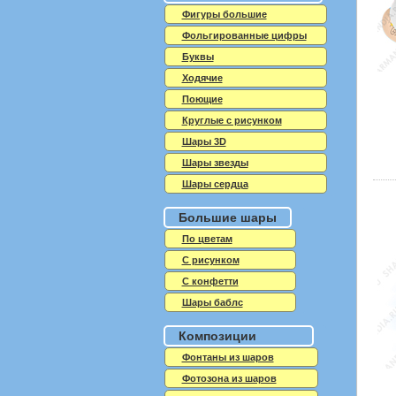
Фигуры большие
Фольгированные цифры
Буквы
Ходячие
Поющие
Круглые с рисунком
Шары 3D
Шары звезды
Шары сердца
Большие шары
По цветам
С рисунком
С конфетти
Шары баблс
Композиции
Фонтаны из шаров
Фотозона из шаров