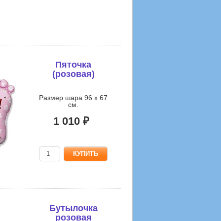
Пяточка
(розовая)
Размер шара 96 х 67
см.
1 010 ₽
Бутылочка
розовая