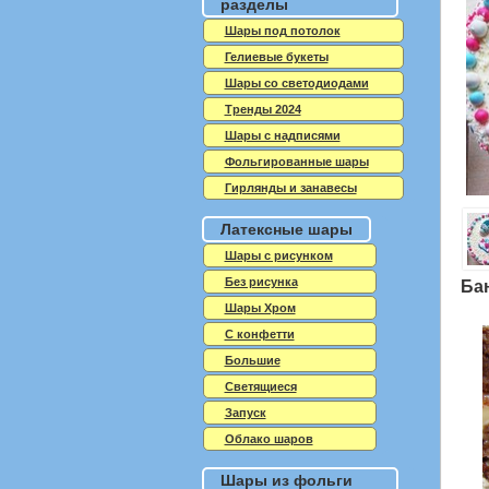
разделы
Шары под потолок
Гелиевые букеты
Шары со светодиодами
Тренды 2024
Шары с надписями
Фольгированные шары
Гирлянды и занавесы
Латексные шары
Шары с рисунком
Без рисунка
Ба
Шары Хром
C конфетти
Большие
Светящиеся
Запуск
Облако шаров
Шары из фольги