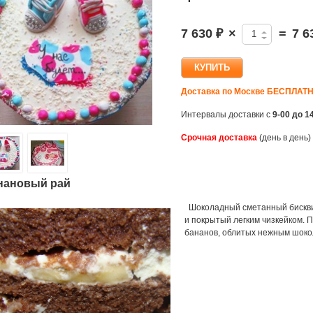
7 630 ₽
×
=
7 6
Доставка
по Москве
БЕСПЛАТ
Интервалы доставки с
9-00 до 1
Срочная доставка
(день в день)
нановый рай
Шоколадный сметанный бисквит
и покрытый легким чизкейком. П
бананов, облитых нежным шоко