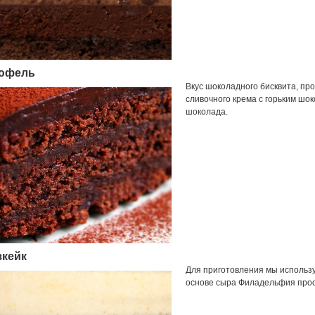
юфель
Вкус шоколадного бисквита, про
сливочного крема с горьким шок
шоколада.
зкейк
Для приготовления мы использу
основе сыра Филадельфия прос