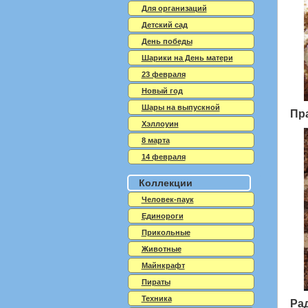
Для организаций
Детский сад
День победы
Шарики на День матери
23 февраля
Новый год
Шары на выпускной
Пр
Хэллоуин
8 марта
14 февраля
Коллекции
Человек-паук
Единороги
Прикольные
Животные
Майнкрафт
Пираты
Техника
Ра