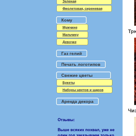
Зеленая
Фиолетовая, сиреневая
Кому
Мужчине
Тр
Мальчику
Девочке
Газ гелий
Печать логотипов
Свежие цветы
Букеты
Наборы цветов и шаров
Аренда декора
Чи
Отзывы:
Выше всяких похвал, уже не
один год заказываем только