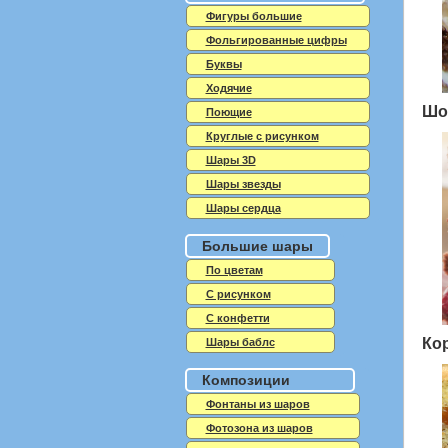
Фигуры большие
Фольгированные цифры
Буквы
Ходячие
Шо
Поющие
Круглые с рисунком
Шары 3D
Шары звезды
Шары сердца
Большие шары
По цветам
С рисунком
С конфетти
Ко
Шары баблс
Композиции
Фонтаны из шаров
Фотозона из шаров