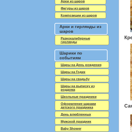
Арки из шаров
Фигуры из шаров
Композиции из шаров
Арки и гирлянды из
шаров
Кр
Разнокалиберные
гирлянды
Шарики по
событиям
Шары на День рождения
Шары на Годик
Шары на свадьбу
Шары на выписку из
роддома
Школьные праздники
Оформление шарами
Сан
детского праздника
День влюбленных
Мужской праздник
Baby Shower