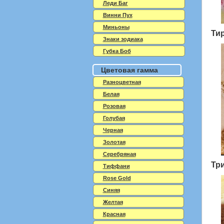
Леди Баг
Винни Пух
Миньоны
Ти
Знаки зодиака
Губка Боб
Цветовая гамма
Разноцветная
Белая
Розовая
Голубая
Черная
Золотая
Серебряная
Тр
Тиффани
Rose Gold
Синяя
Желтая
Красная