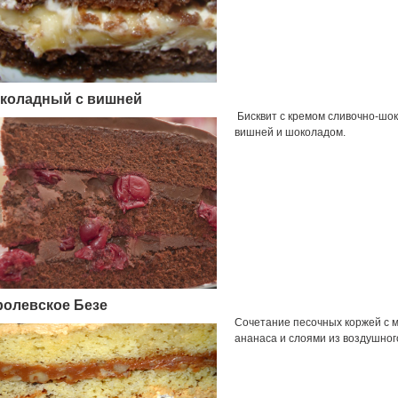
коладный с вишней
Б
исквит с кремом сливочно-шок
вишней и шоколадом.
ролевское Безе
Сочетание песочных коржей с м
ананаса и слоями из воздушног