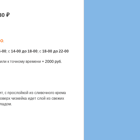
30 ₽
НО
.
4-00
; с
14-00 до 18-00
; с
18-00 до 22-00
 или к точному времени
+ 2000 руб.
, с прослойкой из сливочного крема
оверх чизкейка идет слой из свежих
ладом.