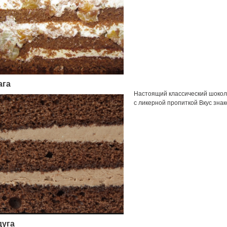
ага
Настоящий классический шокол
с ликерной пропиткой Вкус знак
дуга