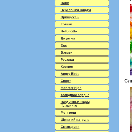
Пони
Черепашки ниндзя
Принцессы
Котики
Hello Kitty
Джунгли
Еда
Бэтмен
Русалки
Космос
Angry Birds
Сл
Спорт
Monster High
Холодное сердце
Воздушные шары
Фламинго
Мстители
Щенячий патруль
Смешарики