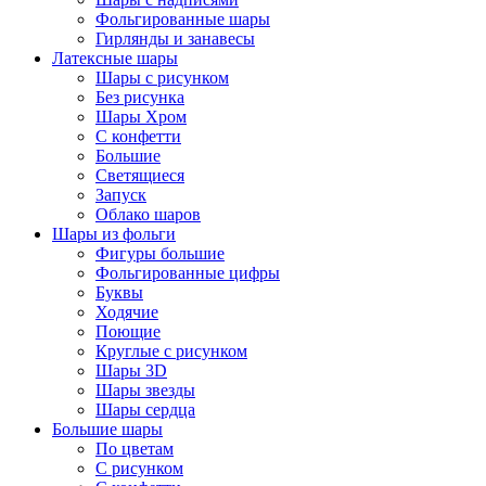
Фольгированные шары
Гирлянды и занавесы
Латексные шары
Шары с рисунком
Без рисунка
Шары Хром
C конфетти
Большие
Светящиеся
Запуск
Облако шаров
Шары из фольги
Фигуры большие
Фольгированные цифры
Буквы
Ходячие
Поющие
Круглые с рисунком
Шары 3D
Шары звезды
Шары сердца
Большие шары
По цветам
С рисунком