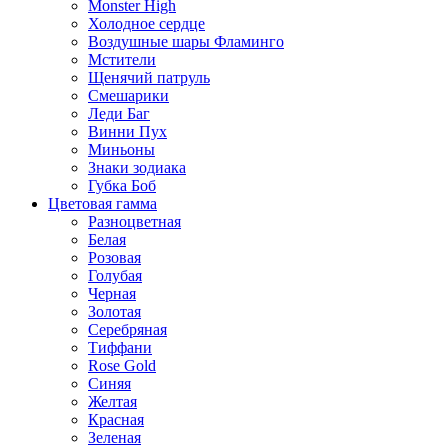
Monster High
Холодное сердце
Воздушные шары Фламинго
Мстители
Щенячий патруль
Смешарики
Леди Баг
Винни Пух
Миньоны
Знаки зодиака
Губка Боб
Цветовая гамма
Разноцветная
Белая
Розовая
Голубая
Черная
Золотая
Серебряная
Тиффани
Rose Gold
Синяя
Желтая
Красная
Зеленая