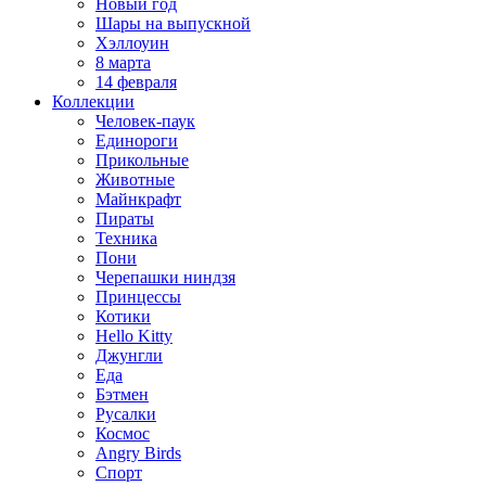
Новый год
Шары на выпускной
Хэллоуин
8 марта
14 февраля
Коллекции
Человек-паук
Единороги
Прикольные
Животные
Майнкрафт
Пираты
Техника
Пони
Черепашки ниндзя
Принцессы
Котики
Hello Kitty
Джунгли
Еда
Бэтмен
Русалки
Космос
Angry Birds
Спорт