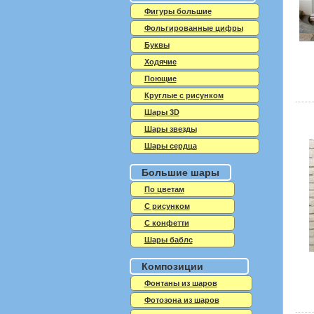
Фигуры большие
Фольгированные цифры
Буквы
Ходячие
Поющие
Круглые с рисунком
Шары 3D
Шары звезды
Шары сердца
Большие шары
По цветам
С рисунком
С конфетти
Шары баблс
Композиции
Фонтаны из шаров
Фотозона из шаров