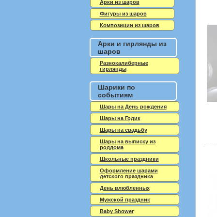
Арки из шаров
Фигуры из шаров
Композиции из шаров
Арки и гирлянды из
шаров
Разнокалиберные
гирлянды
Шарики по
событиям
Шары на День рождения
Шары на Годик
Шары на свадьбу
Шары на выписку из
роддома
Школьные праздники
Оформление шарами
детского праздника
День влюбленных
Мужской праздник
Baby Shower