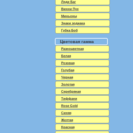
Леди Баг
Винни Пух
Миньоны
Знаки зодиака
Губка Боб
Цветовая гамма
Разноцветная
Белая
Розовая
Голубая
Черная
Золотая
Серебряная
Тиффани
Rose Gold
Синяя
Желтая
Красная