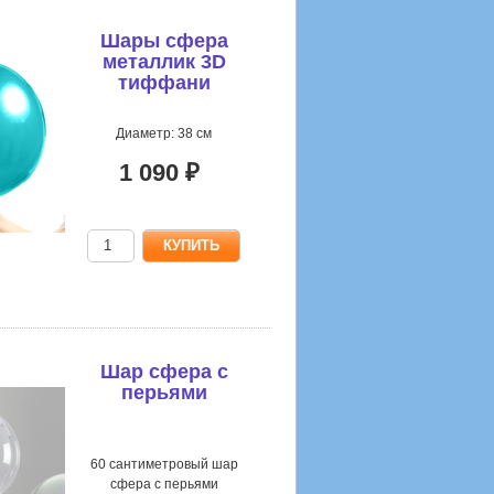
Шары сфера
металлик 3D
тиффани
Диаметр: 38 см
1 090 ₽
Шар сфера с
перьями
60 сантиметровый шар
сфера с перьями