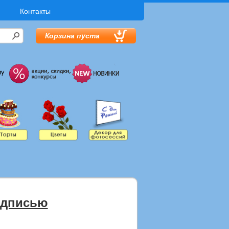
Контакты
Корзина пуста
адписью