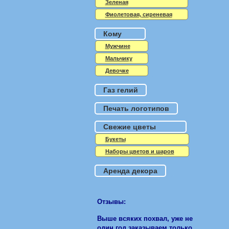
Зеленая
Фиолетовая, сиреневая
Кому
Мужчине
Мальчику
Девочке
Газ гелий
Печать логотипов
Свежие цветы
Букеты
Наборы цветов и шаров
Аренда декора
Отзывы:
Выше всяких похвал, уже не
один год заказываем только