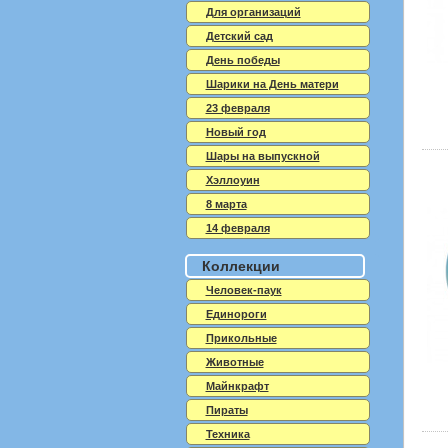
Для организаций
Детский сад
День победы
Шарики на День матери
23 февраля
Новый год
Шары на выпускной
Хэллоуин
8 марта
14 февраля
Коллекции
Человек-паук
Единороги
Прикольные
Животные
Майнкрафт
Пираты
Техника