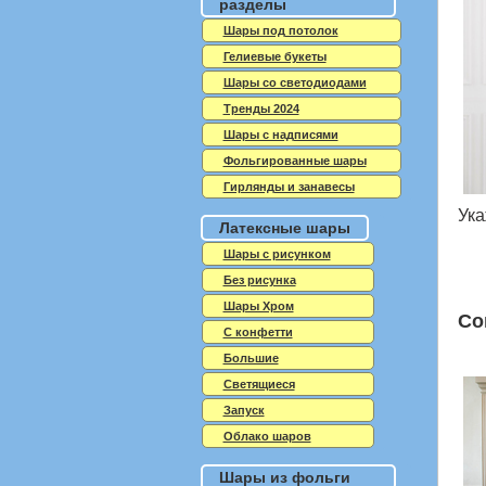
разделы
Шары под потолок
Гелиевые букеты
Шары со светодиодами
Тренды 2024
Шары с надписями
Фольгированные шары
Гирлянды и занавесы
Ука
Латексные шары
Шары с рисунком
Без рисунка
Шары Хром
Со
C конфетти
Большие
Светящиеся
Запуск
Облако шаров
Шары из фольги