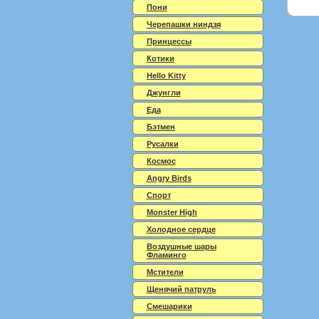
Пони
Черепашки ниндзя
Принцессы
Котики
Hello Kitty
Джунгли
Еда
Бэтмен
Русалки
Космос
Angry Birds
Спорт
Monster High
Холодное сердце
Воздушные шары
Фламинго
Мстители
Щенячий патруль
Смешарики