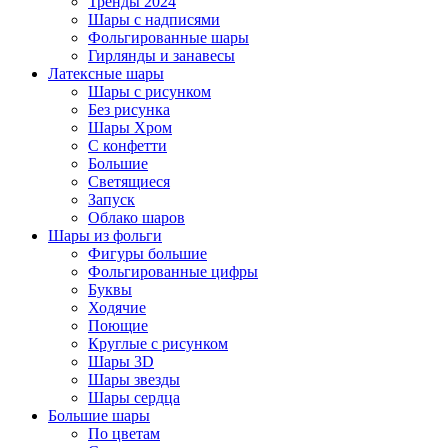
Тренды 2024
Шары с надписями
Фольгированные шары
Гирлянды и занавесы
Латексные шары
Шары с рисунком
Без рисунка
Шары Хром
C конфетти
Большие
Светящиеся
Запуск
Облако шаров
Шары из фольги
Фигуры большие
Фольгированные цифры
Буквы
Ходячие
Поющие
Круглые с рисунком
Шары 3D
Шары звезды
Шары сердца
Большие шары
По цветам