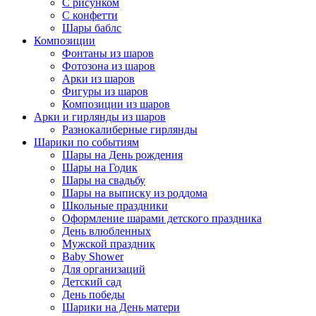
С рисунком
С конфетти
Шары баблс
Композиции
Фонтаны из шаров
Фотозона из шаров
Арки из шаров
Фигуры из шаров
Композиции из шаров
Арки и гирлянды из шаров
Разнокалиберные гирлянды
Шарики по событиям
Шары на День рождения
Шары на Годик
Шары на свадьбу
Шары на выписку из роддома
Школьные праздники
Оформление шарами детского праздника
День влюбленных
Мужской праздник
Baby Shower
Для организаций
Детский сад
День победы
Шарики на День матери