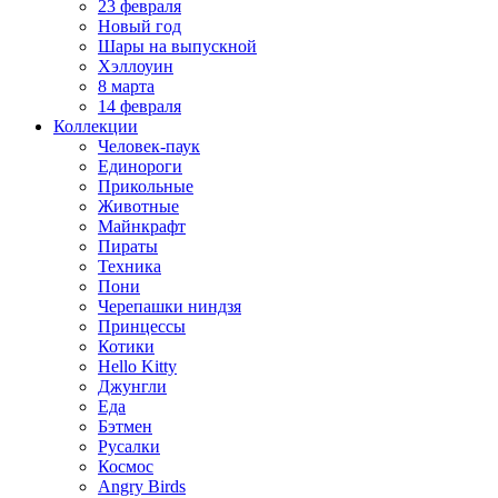
23 февраля
Новый год
Шары на выпускной
Хэллоуин
8 марта
14 февраля
Коллекции
Человек-паук
Единороги
Прикольные
Животные
Майнкрафт
Пираты
Техника
Пони
Черепашки ниндзя
Принцессы
Котики
Hello Kitty
Джунгли
Еда
Бэтмен
Русалки
Космос
Angry Birds