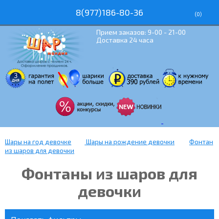
8(977)186-80-36
(
0
)
Прием заказов: 9-00 - 21-00
Доставка 24 часа
Шары на год девочке
Шары на рождение девочки
Фонтан
из шаров для девочки
Фонтаны из шаров для
девочки