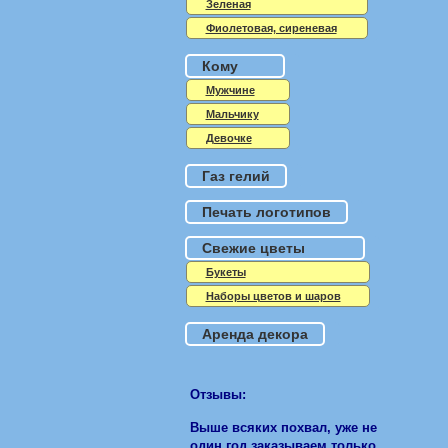
Зеленая
Фиолетовая, сиреневая
Кому
Мужчине
Мальчику
Девочке
Газ гелий
Печать логотипов
Свежие цветы
Букеты
Наборы цветов и шаров
Аренда декора
Отзывы:
Выше всяких похвал, уже не
один год заказываем только