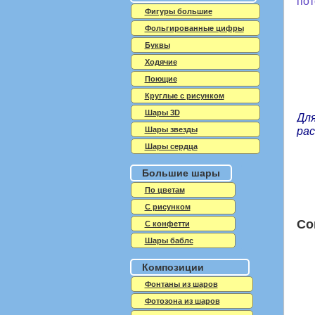
пот
Фигуры большие
Фольгированные цифры
Буквы
Ходячие
Поющие
Круглые с рисунком
Шары 3D
Для
Шары звезды
рас
Шары сердца
Большие шары
По цветам
С рисунком
Со
С конфетти
Шары баблс
Композиции
Фонтаны из шаров
Фотозона из шаров