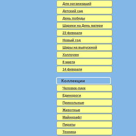
Для организаций
Детский сад
День победы
Шарики на День матери
23 февраля
Новый год
Шары на выпускной
Хэллоуин
8 марта
14 февраля
Коллекции
Человек-паук
Единороги
Прикольные
Животные
Майнкрафт
Пираты
Техника