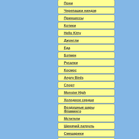
Пони
Черепашки ниндзя
Принцессы
Котики
Hello Kitty
Джунгли
Еда
Бэтмен
Русалки
Космос
Angry Birds
Спорт
Monster High
Холодное сердце
Воздушные шары
Фламинго
Мстители
Щенячий патруль
Смешарики