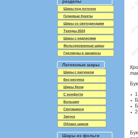
разделы
Шары под потолок
Гелиевые букеты
Шары со светодиодами
Тренды 2024
Шары с надписями
Фольгированные шары
Гирлянды и занавесы
Латексные шары
Кро
Шары с рисунком
так
Без рисунка
Бук
Шары Хром
1
C конфетти
Б
Большие
Б
Светящиеся
2
Запуск
Облако шаров
Бук
Шары из фольги