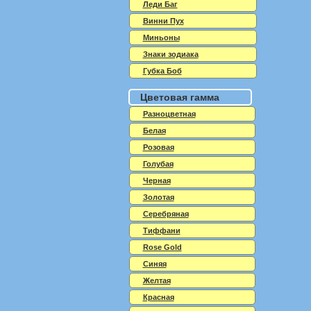
Леди Баг
Винни Пух
Миньоны
Знаки зодиака
Губка Боб
Цветовая гамма
Разноцветная
Белая
Розовая
Голубая
Черная
Золотая
Серебряная
Тиффани
Rose Gold
Синяя
Желтая
Красная