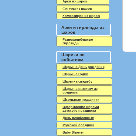
Арки из шаров
Фигуры из шаров
Композиции из шаров
Арки и гирлянды из
шаров
Разнокалиберные
гирлянды
Шарики по
событиям
Шары на День рождения
Шары на Годик
Шары на свадьбу
Шары на выписку из
роддома
Школьные праздники
Оформление шарами
детского праздника
День влюбленных
Мужской праздник
Baby Shower