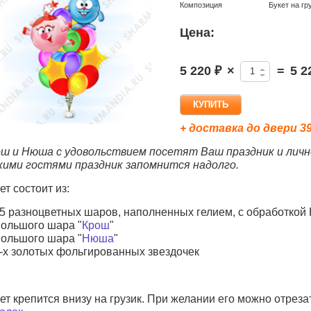
Композиция
Букет на гр
Цена:
5 220 ₽
×
=
5 2
+ доставка до двери 39
ш и Нюша с удовольствием посетят Ваш праздник и личн
ими гостями праздник запомнится надолго.
ет состоит из:
5 разноцветных шаров
, наполненных гелием, с обработкой H
ольшого шара
"
Крош
"
ольшого шара
"
Нюша
"
-х золотых фольгированных звездочек
ет крепится внизу на грузик
. При желании его можно отреза