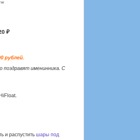
узе
20 ₽
0 рублей.
о поздравят именинника. С
iFloat.
ть и распустить
шары под