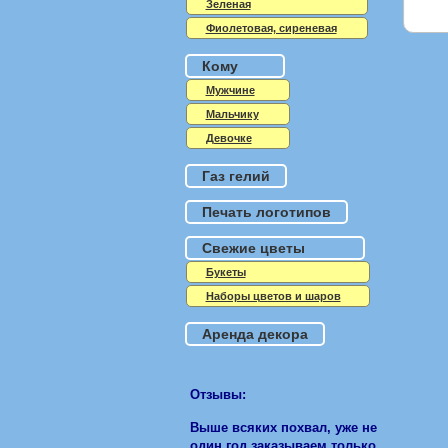
Зеленая
Фиолетовая, сиреневая
Кому
Мужчине
Мальчику
Девочке
Газ гелий
Печать логотипов
Свежие цветы
Букеты
Наборы цветов и шаров
Аренда декора
Отзывы:
Выше всяких похвал, уже не
один год заказываем только