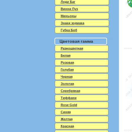
Леди Баг
Винни Пух
Миньоны
Знаки зодиака
Губка Боб
Цветовая гамма
Разноцветная
Белая
Розовая
Голубая
Черная
Золотая
Серебряная
Тиффани
Rose Gold
Синяя
Желтая
Красная