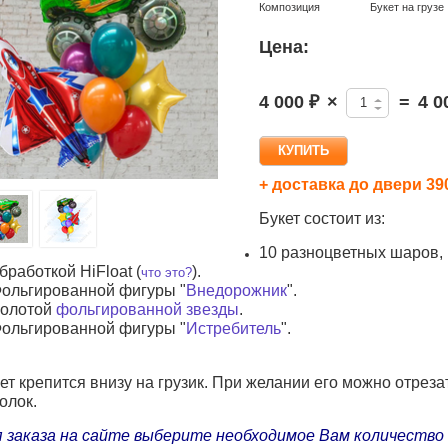
Композиция
Букет на грузе
Цена:
4 000 ₽
×
=
4 0
+ доставка до двери 39
Букет состоит из:
10 разноцветных
шаров, 
бработкой HiFloat (
).
что это?
ольгированной фигуры "
Внедорожник
".
олотой
фольгированной звезды
.
ольгированной фигуры "
Истребитель
".
ет крепится внизу на грузик. При желании его можно отреза
олок
.
 заказа на сайте выберите необходимое Вам количество