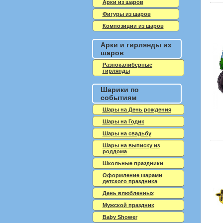
Арки из шаров
Фигуры из шаров
Композиции из шаров
Арки и гирлянды из
шаров
Разнокалиберные
гирлянды
Шарики по
событиям
Шары на День рождения
Шары на Годик
Шары на свадьбу
Шары на выписку из
роддома
Школьные праздники
Оформление шарами
детского праздника
День влюбленных
Мужской праздник
Baby Shower