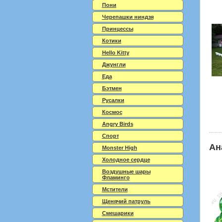
Пони
Черепашки ниндзя
Принцессы
Котики
Hello Kitty
Джунгли
Еда
Бэтмен
Русалки
Космос
Angry Birds
Спорт
Ан
Monster High
Холодное сердце
Воздушные шары
Фламинго
Мстители
Щенячий патруль
Смешарики