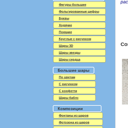
рас
Фигуры большие
Фольгированные цифры
Буквы
Ходячие
Поющие
Круглые с рисунком
Со
Шары 3D
Шары звезды
Шары сердца
Большие шары
По цветам
С рисунком
С конфетти
Шары баблс
Композиции
Фонтаны из шаров
Фотозона из шаров