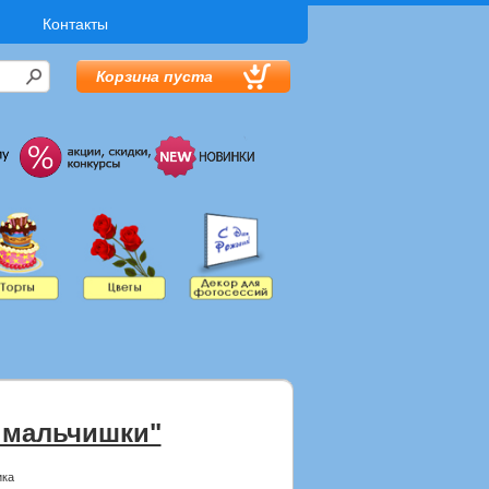
Контакты
Корзина пуста
 мальчишки"
ика