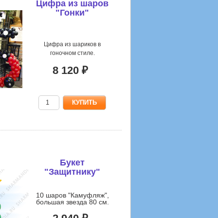
Цифра из шаров
"Гонки"
Цифра из шариков в
гоночном стиле.
8 120 ₽
Букет
"Защитнику"
10 шаров "Камуфляж",
большая звезда 80 см.