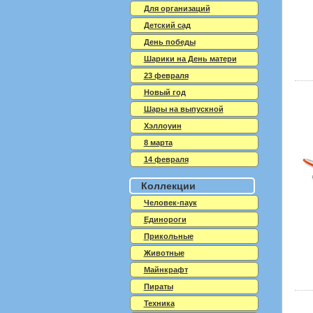
Для организаций
Детский сад
День победы
Шарики на День матери
23 февраля
Новый год
Шары на выпускной
Хэллоуин
8 марта
14 февраля
Коллекции
Человек-паук
Единороги
Прикольные
Животные
Майнкрафт
Пираты
Техника