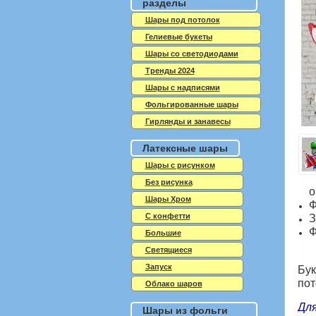
разделы
Шары под потолок
Гелиевые букеты
Шары со светодиодами
Тренды 2024
Шары с надписями
Фольгированные шары
Гирлянды и занавесы
Латексные шары
Шары с рисунком
Без рисунка
о
Шары Хром
Ф
C конфетти
З
Ф
Большие
Светящиеся
Запуск
Бук
пот
Облако шаров
Для
Шары из фольги