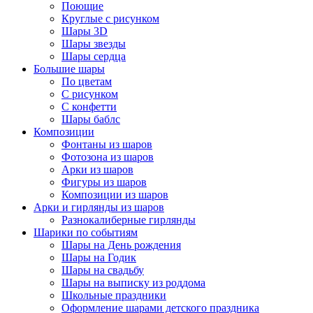
Поющие
Круглые с рисунком
Шары 3D
Шары звезды
Шары сердца
Большие шары
По цветам
С рисунком
С конфетти
Шары баблс
Композиции
Фонтаны из шаров
Фотозона из шаров
Арки из шаров
Фигуры из шаров
Композиции из шаров
Арки и гирлянды из шаров
Разнокалиберные гирлянды
Шарики по событиям
Шары на День рождения
Шары на Годик
Шары на свадьбу
Шары на выписку из роддома
Школьные праздники
Оформление шарами детского праздника