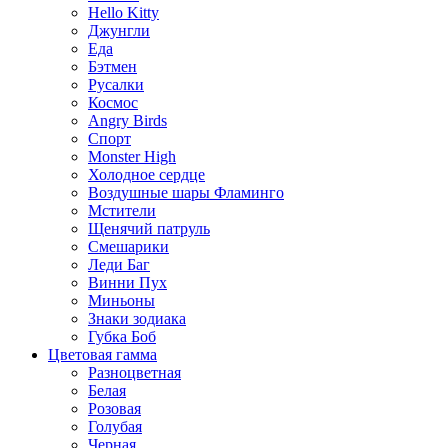
Hello Kitty
Джунгли
Еда
Бэтмен
Русалки
Космос
Angry Birds
Спорт
Monster High
Холодное сердце
Воздушные шары Фламинго
Мстители
Щенячий патруль
Смешарики
Леди Баг
Винни Пух
Миньоны
Знаки зодиака
Губка Боб
Цветовая гамма
Разноцветная
Белая
Розовая
Голубая
Черная