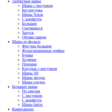
Латексные шары
Шары с рисунком
Без рисунка
Шары Хром
C конфетти
Большие
Светящиеся
Запуск
Облако шаров
Шары из фольги
Фигуры большие
Фольгированные цифры
Буквы
Ходячие
Поющие
Круглые с рисунком
Шары 3D
Шары звезды
Шары сердца
Большие шары
По цветам
С рисунком
С конфетти
Шары баблс
Композиции