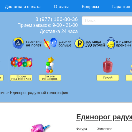
Доставка и оплата
Отзывы
Вопросы
Гарантия
8 (977) 186-80-36
Прием заказов: 9-00 - 21-00
Доставка 24 часа
шие
>
Единорог радужный голография
Единорог раду
Фигура
Животное