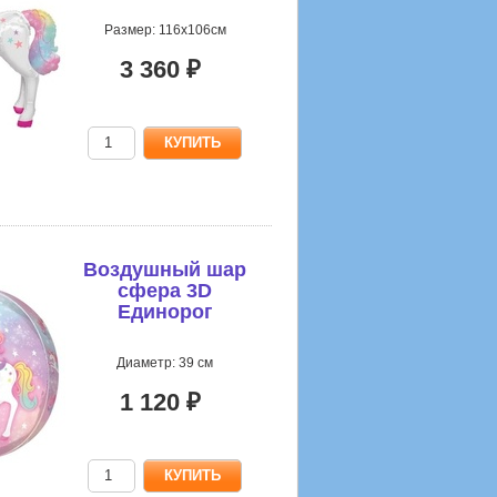
Размер: 116х106см
3 360 ₽
Воздушный шар
сфера 3D
Единорог
Диаметр: 39 см
1 120 ₽