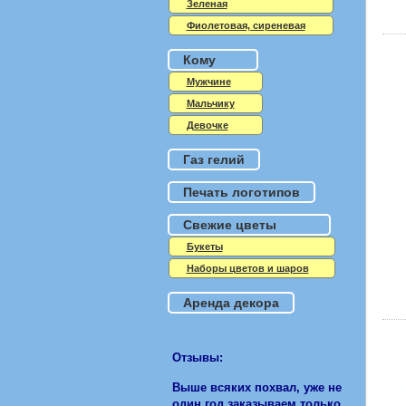
Зеленая
Фиолетовая, сиреневая
Кому
Мужчине
Мальчику
Девочке
Газ гелий
Печать логотипов
Свежие цветы
Букеты
Наборы цветов и шаров
Аренда декора
Отзывы:
Выше всяких похвал, уже не
один год заказываем только