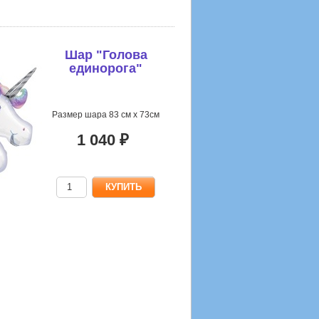
Шар "Голова
единорога"
Размер шара 83 см х 73см
1 040 ₽