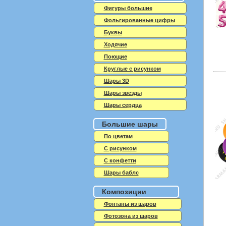
Фигуры большие
Фольгированные цифры
Буквы
Ходячие
Поющие
Круглые с рисунком
Шары 3D
Шары звезды
Шары сердца
Большие шары
По цветам
С рисунком
С конфетти
Шары баблс
Композиции
Фонтаны из шаров
Фотозона из шаров