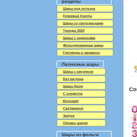
разделы
Шары под потолок
Гелиевые букеты
Шары со светодиодами
Тренды 2024
Шары с надписями
Фольгированные шары
Гирлянды и занавесы
Латексные шары
Шары с рисунком
Без рисунка
Шары Хром
Со
C конфетти
Большие
Светящиеся
Запуск
Облако шаров
Шары из фольги