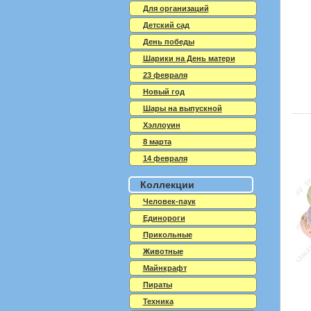
Для организаций
Детский сад
День победы
Шарики на День матери
23 февраля
Новый год
Шары на выпускной
Хэллоуин
8 марта
14 февраля
Коллекции
Человек-паук
Единороги
Прикольные
Животные
Майнкрафт
Пираты
Техника