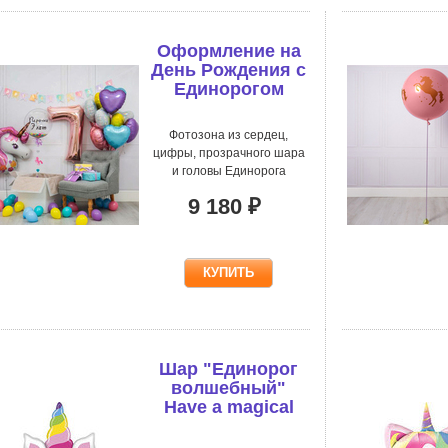
Оформление на
День Рождения с
Единорогом
Фотозона из сердец,
цифры, прозрачного шара
и головы Единорога
9 180 ₽
Шар "Единорог
волшебный"
Have a magical
birthday