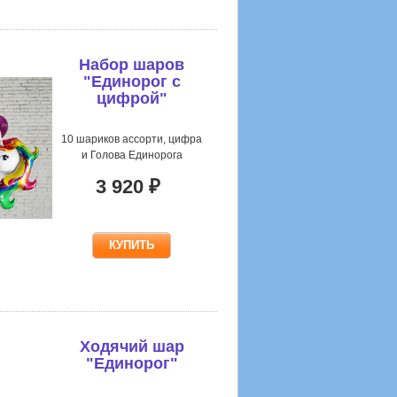
Набор шаров
"Единорог с
цифрой"
разноцв.
10 шариков ассорти, цифра
и Голова Единорога
3 920 ₽
Ходячий шар
"Единорог"