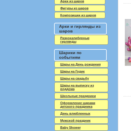
Арки из шаров
Фигуры из шаров
Композиции из шаров
Арки и гирлянды из
шаров
Разнокалиберные
гирлянды
Шарики по
событиям
Шары на День рождения
Шары на Годик
Шары на свадьбу
Шары на выписку из
роддома
Школьные праздники
Оформление шарами
детского праздника
День влюбленных
Мужской праздник
Baby Shower