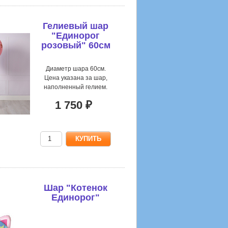
Гелиевый шар
"Единорог
розовый" 60см
Диаметр шара 60см.
Цена указана за шар,
наполненный гелием.
1 750 ₽
Шар "Котенок
Единорог"