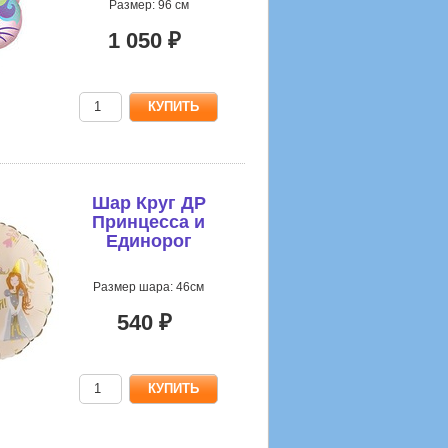
Размер: 96 см
1 050 ₽
Шар Круг ДР
Принцесса и
Единорог
Размер шара: 46см
540 ₽