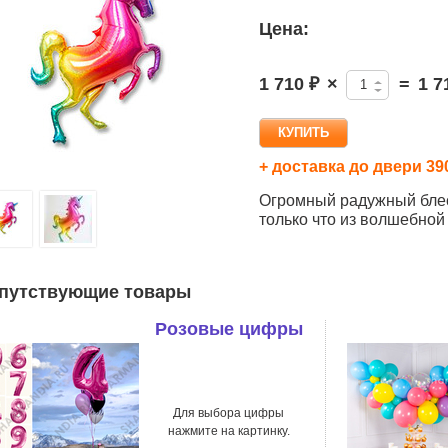
Цена:
1 710 ₽
×
=
1 7
+ доставка до двери 39
Огромный радужный блес
только что из волшебной 
путствующие товары
Розовые цифры
Для выбора цифры
нажмите на картинку.