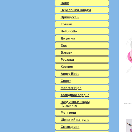
Пони
Черепашки ниндзя
Принцессы
Котики
Hello Kitty
Джунгли
Еда
Бэтмен
Русалки
Космос
Angry Birds
Спорт
Monster High
Холодное сердце
Воздушные шары
Фламинго
Мстители
Щенячий патруль
Смешарики