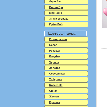
Леди Баг
Винни Пух
Миньоны
Знаки зодиака
Губка Боб
Цветовая гамма
Разноцветная
Белая
Розовая
Голубая
Черная
Золотая
Серебряная
Тиффани
Rose Gold
Синяя
Желтая
Красная