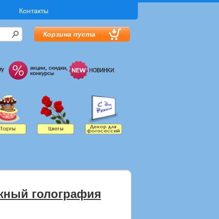
Контакты
Корзина пуста
жный голография