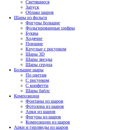
Светящиеся
Запуск
Облако шаров
Шары из фольги
Фигуры большие
Фольгированные цифры
Буквы
Ходячие
Поющие
Круглые с рисунком
Шары 3D
Шары звезды
Шары сердца
Большие шары
По цветам
С рисунком
С конфетти
Шары баблс
Композиции
Фонтаны из шаров
Фотозона из шаров
Арки из шаров
Фигуры из шаров
Композиции из шаров
Арки и гирлянды из шаров