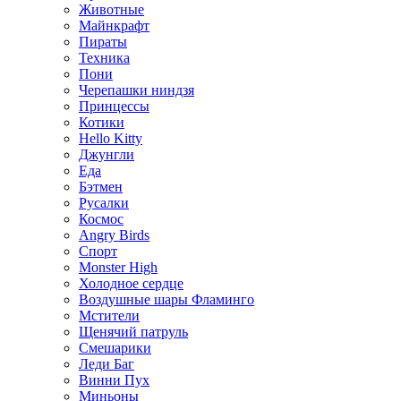
Животные
Майнкрафт
Пираты
Техника
Пони
Черепашки ниндзя
Принцессы
Котики
Hello Kitty
Джунгли
Еда
Бэтмен
Русалки
Космос
Angry Birds
Спорт
Monster High
Холодное сердце
Воздушные шары Фламинго
Мстители
Щенячий патруль
Смешарики
Леди Баг
Винни Пух
Миньоны