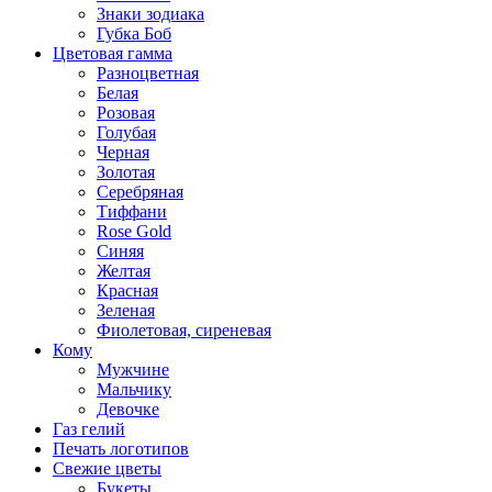
Знаки зодиака
Губка Боб
Цветовая гамма
Разноцветная
Белая
Розовая
Голубая
Черная
Золотая
Серебряная
Тиффани
Rose Gold
Синяя
Желтая
Красная
Зеленая
Фиолетовая, сиреневая
Кому
Мужчине
Мальчику
Девочке
Газ гелий
Печать логотипов
Свежие цветы
Букеты