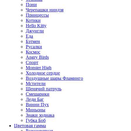
Пони
Черепашки ниндзя
Принцессы
Котики
Hello Kitty
Джунгли
Еда
Бэтмен
Русалки
Космос
Angry Birds
Спорт
Monster High
Холодное сердце
Воздушные шары Фламинго
Мстители
Щенячий патруль
Смешарики
Леди Баг
Винни Пух
Миньоны
Знаки зодиака
Губка Боб
Цветовая гамма
Разноцветная