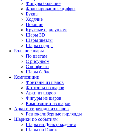
Фигуры большие
Фольгированные цифры
Буквы
Ходячие
Поющие
Круглые с рисунком
Шары 3D
Шары звезды
Шары сердца
Большие шары
По цветам
С рисунком
С конфетти
Шары баблс
Композиции
Фонтаны из шаров
Фотозона из шаров
Арки из шаров
Фигуры из шаров
Композиции из шаров
Арки и гирлянды из шаров
Разнокалиберные гирлянды
Шарики по событиям
Шары на День рождения
Шары на Годик