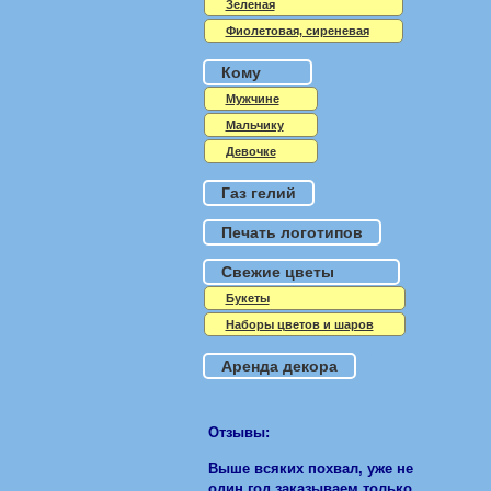
Зеленая
Фиолетовая, сиреневая
Кому
Мужчине
Мальчику
Девочке
Газ гелий
Печать логотипов
Свежие цветы
Букеты
Наборы цветов и шаров
Аренда декора
Отзывы:
Выше всяких похвал, уже не
один год заказываем только