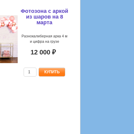
Фотозона с аркой
из шаров на 8
марта
Разнокалиберная арка 4 м
и цифра на грузе
12 000 ₽