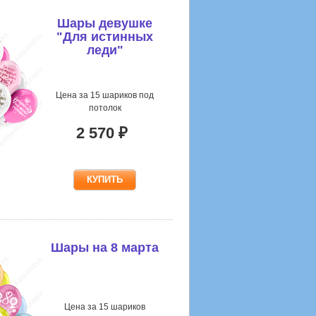
Шары девушке
"Для истинных
леди"
прикольные
Цена за 15 шариков под
потолок
2 570 ₽
Шары на 8 марта
Цена за 15 шариков