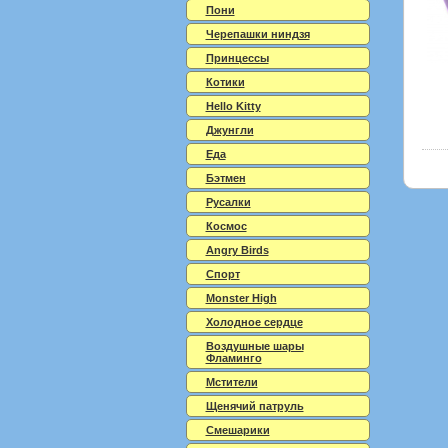
Пони
Черепашки ниндзя
Принцессы
Котики
Hello Kitty
Джунгли
Еда
Бэтмен
Русалки
Космос
Angry Birds
Спорт
Monster High
Холодное сердце
Воздушные шары
Фламинго
Мстители
Щенячий патруль
Смешарики