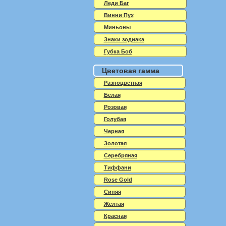
Леди Баг
Винни Пух
Миньоны
Знаки зодиака
Губка Боб
Цветовая гамма
Разноцветная
Белая
Розовая
Голубая
Черная
Золотая
Серебряная
Тиффани
Rose Gold
Синяя
Желтая
Красная