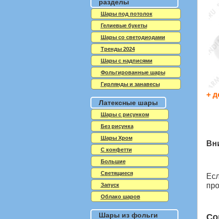
разделы
Шары под потолок
Гелиевые букеты
Шары со светодиодами
Тренды 2024
Шары с надписями
Фольгированные шары
Гирлянды и занавесы
+ д
Латексные шары
Шары с рисунком
Без рисунка
Шары Хром
Вн
C конфетти
Большие
Светящиеся
Есл
про
Запуск
Облако шаров
Шары из фольги
Со