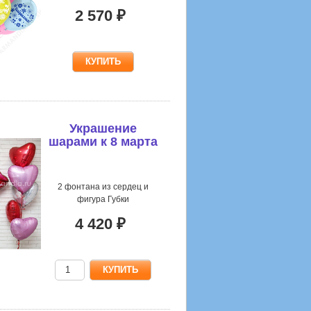
2 570 ₽
Украшение
шарами к 8 марта
2 фонтана из сердец и
фигура Губки
4 420 ₽