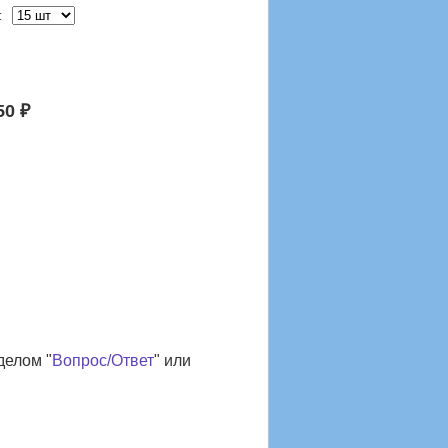
:
50 ₽
делом "
Вопрос/Ответ
" или