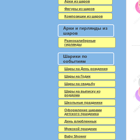
Арки из шаров
Фигуры из шаров
Композиции из шаров
Арки и гирлянды из
шаров
Разнокалиберные
гирлянды
Шарики по
событиям
Шары на День рождения
Шары на Годик
Шары на свадьбу
Шары на выписку из
роддома
Школьные праздники
Оформление шарами
детского праздника
День влюбленных
Мужской праздник
Baby Shower