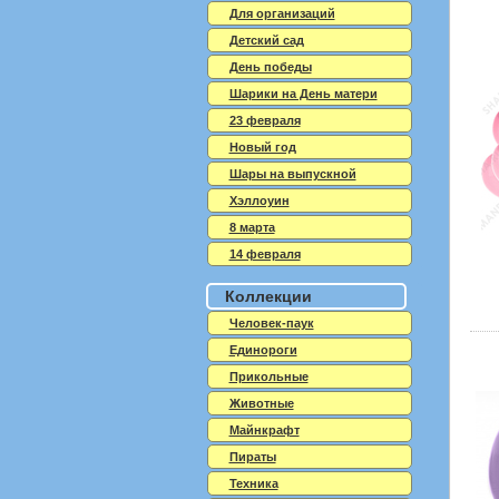
Для организаций
Детский сад
День победы
Шарики на День матери
23 февраля
Новый год
Шары на выпускной
Хэллоуин
8 марта
14 февраля
Коллекции
Человек-паук
Единороги
Прикольные
Животные
Майнкрафт
Пираты
Техника