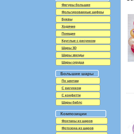
Фигуры большие
Фольгированные цифры
Буквы
Ходячие
Поющие
Круглые с рисунком
Шары 3D
Шары звезды
Шары сердца
Большие шары
По цветам
С рисунком
С конфетти
Шары баблс
Композиции
Фонтаны из шаров
Фотозона из шаров