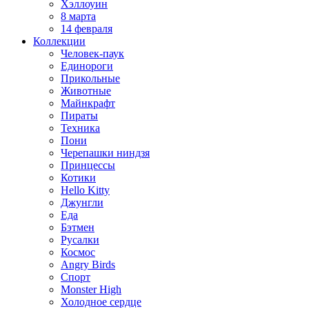
Хэллоуин
8 марта
14 февраля
Коллекции
Человек-паук
Единороги
Прикольные
Животные
Майнкрафт
Пираты
Техника
Пони
Черепашки ниндзя
Принцессы
Котики
Hello Kitty
Джунгли
Еда
Бэтмен
Русалки
Космос
Angry Birds
Спорт
Monster High
Холодное сердце