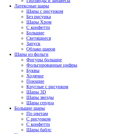
Гирлянды и занавесы
Латексные шары
Шары с рисунком
Без рисунка
Шары Хром
C конфетти
Большие
Светящиеся
Запуск
Облако шаров
Шары из фольги
Фигуры большие
Фольгированные цифры
Буквы
Ходячие
Поющие
Круглые с рисунком
Шары 3D
Шары звезды
Шары сердца
Большие шары
По цветам
С рисунком
С конфетти
Шары баблс