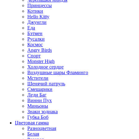
Принцессы
Котики
Hello Kitty
Джунгли
Еда
Бэтмен
Русалки
Космос
Angry Birds
Спорт
Monster High
Холодное сердце
Воздушные шары Фламинго
Мстители
Щенячий патруль
Смешарики
Леди Баг
Винни Пух
Миньоны
Знаки зодиака
Губка Боб
Цветовая гамма
Разноцветная
Белая