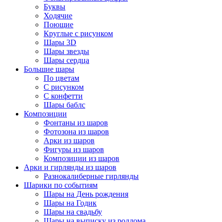
Буквы
Ходячие
Поющие
Круглые с рисунком
Шары 3D
Шары звезды
Шары сердца
Большие шары
По цветам
С рисунком
С конфетти
Шары баблс
Композиции
Фонтаны из шаров
Фотозона из шаров
Арки из шаров
Фигуры из шаров
Композиции из шаров
Арки и гирлянды из шаров
Разнокалиберные гирлянды
Шарики по событиям
Шары на День рождения
Шары на Годик
Шары на свадьбу
Шары на выписку из роддома