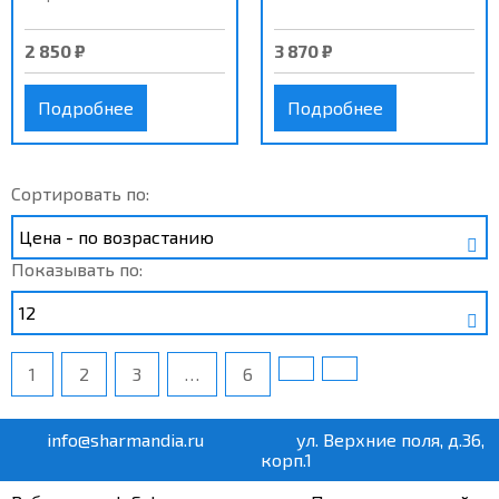
2 850 ₽
3 870 ₽
Подробнее
Подробнее
Сортировать по:
Показывать по:
1
2
3
…
6
info@sharmandia.ru
ул. Верхние поля, д.36,
корп.1