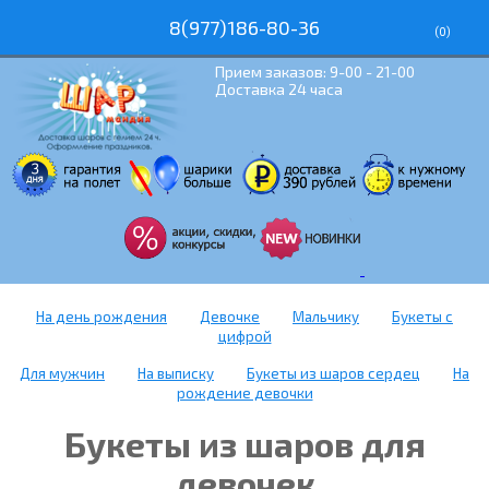
8(977)186-80-36
(
0
)
Прием заказов: 9-00 - 21-00
Доставка 24 часа
На день рождения
Девочке
Мальчику
Букеты с
цифрой
Для мужчин
На выписку
Букеты из шаров сердец
На
рождение девочки
Букеты из шаров для
девочек