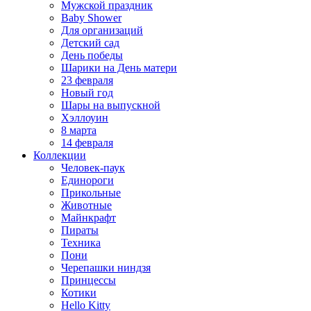
Мужской праздник
Baby Shower
Для организаций
Детский сад
День победы
Шарики на День матери
23 февраля
Новый год
Шары на выпускной
Хэллоуин
8 марта
14 февраля
Коллекции
Человек-паук
Единороги
Прикольные
Животные
Майнкрафт
Пираты
Техника
Пони
Черепашки ниндзя
Принцессы
Котики
Hello Kitty