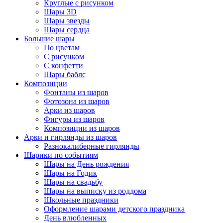
Круглые с рисунком
Шары 3D
Шары звезды
Шары сердца
Большие шары
По цветам
С рисунком
С конфетти
Шары баблс
Композиции
Фонтаны из шаров
Фотозона из шаров
Арки из шаров
Фигуры из шаров
Композиции из шаров
Арки и гирлянды из шаров
Разнокалиберные гирлянды
Шарики по событиям
Шары на День рождения
Шары на Годик
Шары на свадьбу
Шары на выписку из роддома
Школьные праздники
Оформление шарами детского праздника
День влюбленных