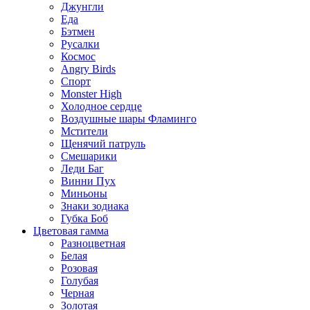
Джунгли
Еда
Бэтмен
Русалки
Космос
Angry Birds
Спорт
Monster High
Холодное сердце
Воздушные шары Фламинго
Мстители
Щенячий патруль
Смешарики
Леди Баг
Винни Пух
Миньоны
Знаки зодиака
Губка Боб
Цветовая гамма
Разноцветная
Белая
Розовая
Голубая
Черная
Золотая