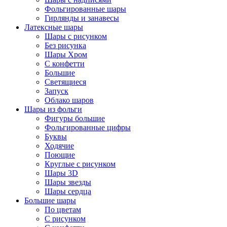
Фольгированные шары
Гирлянды и занавесы
Латексные шары
Шары с рисунком
Без рисунка
Шары Хром
C конфетти
Большие
Светящиеся
Запуск
Облако шаров
Шары из фольги
Фигуры большие
Фольгированные цифры
Буквы
Ходячие
Поющие
Круглые с рисунком
Шары 3D
Шары звезды
Шары сердца
Большие шары
По цветам
С рисунком