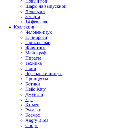
Новый год
Шары на выпускной
Хэллоуин
8 марта
14 февраля
Коллекции
Человек-паук
Единороги
Прикольные
Животные
Майнкрафт
Пираты
Техника
Пони
Черепашки ниндзя
Принцессы
Котики
Hello Kitty
Джунгли
Еда
Бэтмен
Русалки
Космос
Angry Birds
Спорт