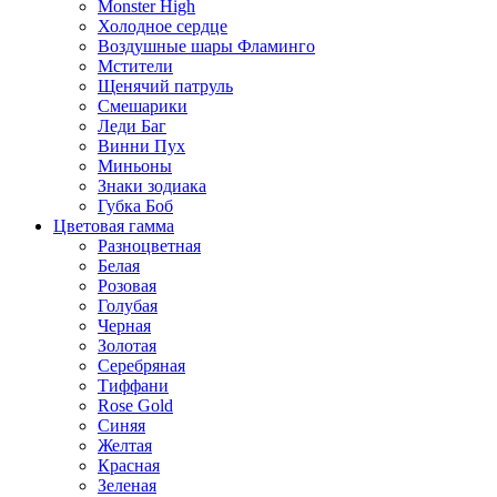
Monster High
Холодное сердце
Воздушные шары Фламинго
Мстители
Щенячий патруль
Смешарики
Леди Баг
Винни Пух
Миньоны
Знаки зодиака
Губка Боб
Цветовая гамма
Разноцветная
Белая
Розовая
Голубая
Черная
Золотая
Серебряная
Тиффани
Rose Gold
Синяя
Желтая
Красная
Зеленая