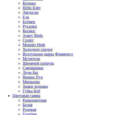
Котики
Hello Kitty
Джунгли
Еда
Бэтмен
Русалки
Космос
Angry Birds
Спорт
Monster High
Холодное сердце
Воздушные шары Фламинго
Мстители
Щенячий патруль
Смешарики
Леди Баг
Винни Пух
Миньоны
Знаки зодиака
Губка Боб
Цветовая гамма
Разноцветная
Белая
Розовая
Голубая