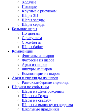
Ходячие
Поющие
Круглые с рисунком
Шары 3D
Шары звезды
Шары сердца
Большие шары
По цветам
С рисунком
С конфетти
Шары баблс
Композиции
Фонтаны из шаров
Фотозона из шаров
Арки из шаров
Фигуры из шаров
Композиции из шаров
Арки и гирлянды из шаров
Разнокалиберные гирлянды
Шарики по событиям
Шары на День рождения
Шары на Годик
Шары на свадьбу
Шары на выписку из роддома
Школьные праздники